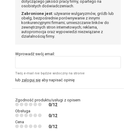
dotyczącego jakości pracy firmy, opartego na
osobistych doświadczeniach.
Zabronione jest:
używanie wulgaryzmów, gróźb lub
obelg; bezpośrednie porównywanie z innymi
konkurencyjnymi firmami; umieszczanie linków do
zewnętrznych stron internetowych; reklama,
autopromocja oraz wypowiedzi niezwiązane z
działalnością firmy.
Wprowadź swój email:
Twój e-mail nie będzie widoczny na stronie
lub
zaloguj się
aby napisać opinię
Zgodność produktu/usługi z opisem
0/12
Obsługa
0/12
Cena
0/12