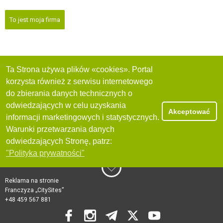
To jest moja firma
Ta Strona używa plików «cookies». Portal
korzysta również z serwisu internetowego
do zbierania danych technicznych o
odwiedzających w celu uzyskania
Akceptować
informacji marketingowych i statystycznych.
Warunki przetwarzania danych
odwiedzających Stronę, patrz:
"Polityka prywatności"
Reklama na stronie
Franczyza „CitySites”
+48 459 567 881