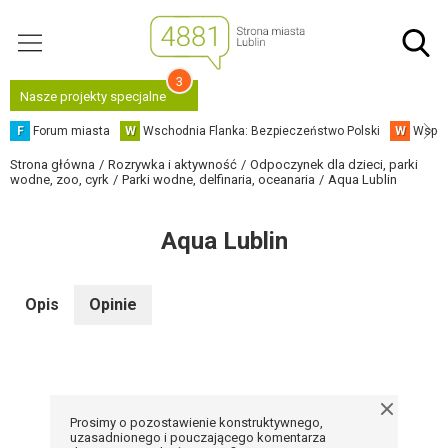
3
Nasze projekty specjalne
F
Forum miasta
W
Wschodnia Flanka: Bezpieczeństwo Polski
W
Współ
Strona główna
Rozrywka i aktywność
Odpoczynek dla dzieci, parki
wodne, zoo, cyrk
Parki wodne, delfinaria, oceanaria
Aqua Lublin
Aqua Lublin
Opis
Opinie
Prosimy o pozostawienie konstruktywnego,
uzasadnionego i pouczającego komentarza