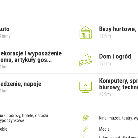
Auto
Bazy hurtowe,
4 firmy
15 firm
ekoracje i wyposażenie
Dom i ogród
omu, artykuły gos
...
17 firm
0 firm
Komputery, sp
edzenie, napoje
biurowy, techn
0 firm
40 firm
iura podróży, hotele, ośrodki
Kina, muzea, teatry, 
ypoczynkowe
eble
Media
Odpoczynek dla dzieci