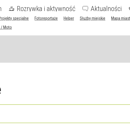
m
Rozrywka i aktywność
Aktualności
Projekty specjalne
Fotoreportaże
Helper
Służby miejskie
Mapa mias
 / Moto
e