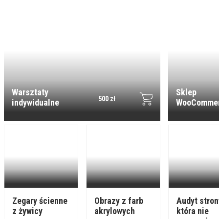
Warsztaty
Sklep
500 zł
indywidualne
WooCommer
małej firmy
Zegary ścienne
Obrazy z farb
Audyt stron
z żywicy
akrylowych
która nie