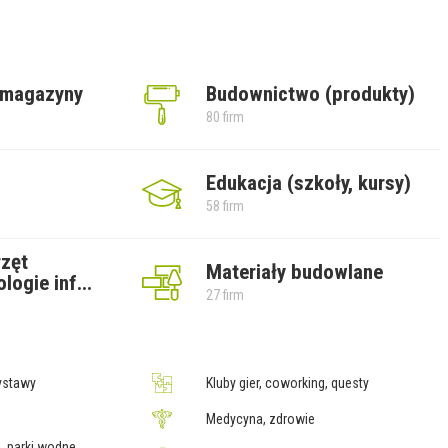
 magazyny
Budownictwo (produkty)
80 firm
Edukacja (szkoły, kursy)
58 firm
rzęt
Materiały budowlane
ologie inf
...
27 firm
wystawy
Kluby gier, coworking, questy
Medycyna, zdrowie
, parki wodne,