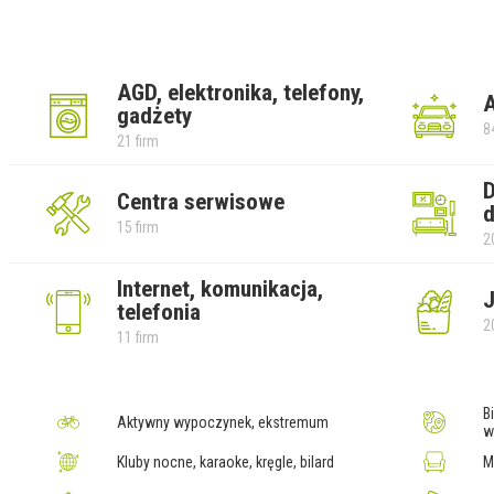
AGD, elektronika, telefony,
gadżety
8
21 firm
D
Centra serwisowe
d
15 firm
2
Internet, komunikacja,
J
telefonia
2
11 firm
B
Aktywny wypoczynek, ekstremum
w
Kluby nocne, karaoke, kręgle, bilard
M