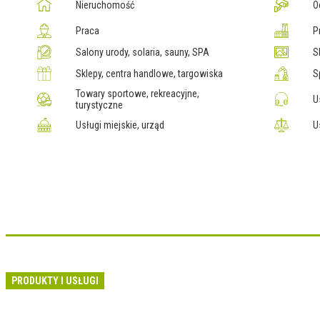
Nieruchomość
O
Praca
P
Salony urody, solaria, sauny, SPA
S
Sklepy, centra handlowe, targowiska
S
Towary sportowe, rekreacyjne,
U
turystyczne
Usługi miejskie, urząd
U
PRODUKTY I USŁUGI