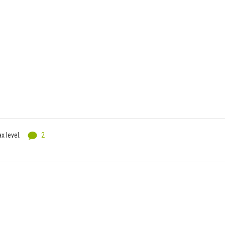
x level.
2