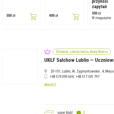
przynosi
zapytań
500 zł
500 zł
400 zł
W magazynie
Siłownie, szkoły tańca, kluby fitness
UKŁF Salchow Lublin — Uczniow
20-101, Lublin, Al. Zygmuntowskie , 4, Miej
+48 574 090 604
+48 517 341 797
więcej 1
super klub!
2