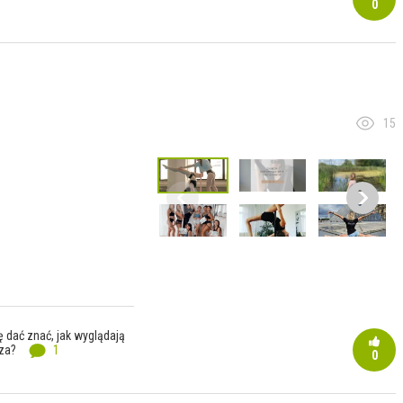
0
15
 dać znać, jak wyglądają
sza?
1
0