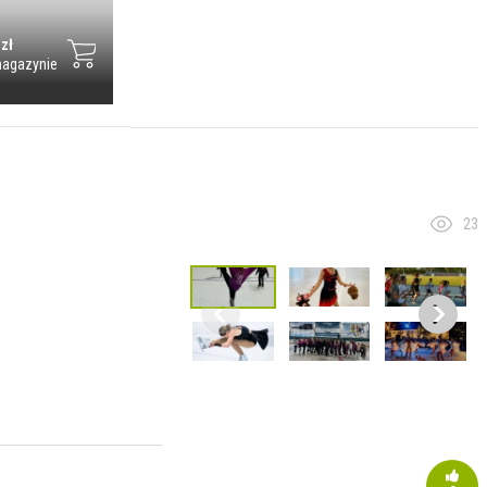
 zł
agazynie
23