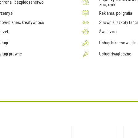
chrona i bezpieczeństwo
zoo, cyrk
rzemysł
Reklama, poligrafia
how-biznes, kreatywność
Siłownie, szkoły tańca
przęt
Świat zoo
sługi
Usługi biznesowe, fin
sługi prawne
Usługi świąteczne