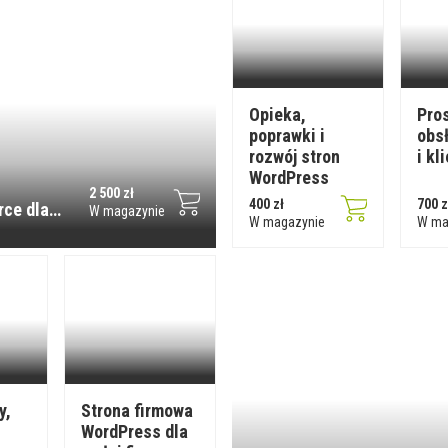
Opieka,
Pro
poprawki i
obs
rozwój stron
i kl
WordPress
2 500 zł
400 zł
700 z
ce dla
W magazynie
W magazynie
W ma
y,
Strona firmowa
WordPress dla