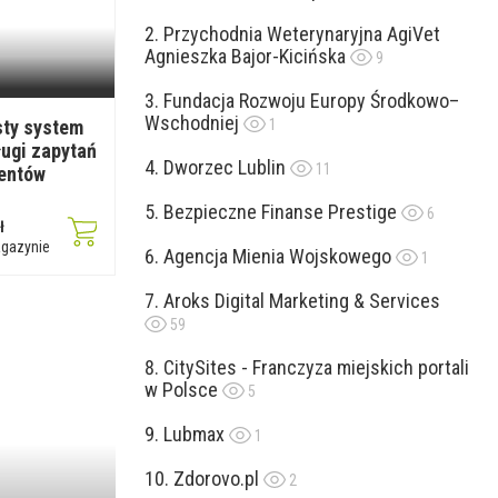
Przychodnia Weterynaryjna AgiVet
Agnieszka Bajor-Kicińska
9
Fundacja Rozwoju Europy Środkowo–
Wschodniej
1
sty system
ługi zapytań
Dworzec Lublin
11
ientów
Bezpieczne Finanse Prestige
6
ł
gazynie
Agencja Mienia Wojskowego
1
Aroks Digital Marketing & Services
59
CitySites - Franczyza miejskich portali
w Polsce
5
Lubmax
1
Zdorovo.pl
2