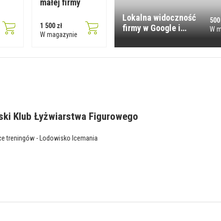
małej firmy
Lokalna widoczność
500
1 500 zł
firmy w Google i
W m
W magazynie
4881.pl
ski Klub Łyżwiarstwa Figurowego
sce treningów - Lodowisko Icemania