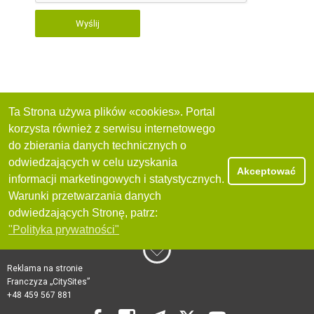
Wyślij
Ta Strona używa plików «cookies». Portal
korzysta również z serwisu internetowego
do zbierania danych technicznych o
odwiedzających w celu uzyskania
Akceptować
informacji marketingowych i statystycznych.
Warunki przetwarzania danych
odwiedzających Stronę, patrz:
"Polityka prywatności"
Reklama na stronie
Franczyza „CitySites”
+48 459 567 881