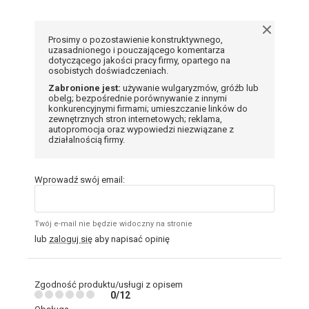
Prosimy o pozostawienie konstruktywnego,
uzasadnionego i pouczającego komentarza
dotyczącego jakości pracy firmy, opartego na
osobistych doświadczeniach.
Zabronione jest:
używanie wulgaryzmów, gróźb lub
obelg; bezpośrednie porównywanie z innymi
konkurencyjnymi firmami; umieszczanie linków do
zewnętrznych stron internetowych; reklama,
autopromocja oraz wypowiedzi niezwiązane z
działalnością firmy.
Wprowadź swój email:
Twój e-mail nie będzie widoczny na stronie
lub
zaloguj się
aby napisać opinię
Zgodność produktu/usługi z opisem
0/12