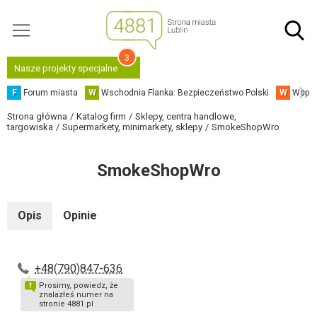
3
Nasze projekty specjalne
F
Forum miasta
W
Wschodnia Flanka: Bezpieczeństwo Polski
W
Współ
Strona główna
Katalog firm
Sklepy, centra handlowe,
targowiska
Supermarkety, minimarkety, sklepy
SmokeShopWro
SmokeShopWro
Opis
Opinie
+48(790)847-636
Prosimy, powiedz, że
znalazłeś numer na
stronie 4881.pl