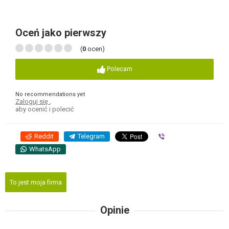
Oceń jako pierwszy
(
0
ocen)
Polecam
No recommendations yet
Zaloguj się
,
aby ocenić i polecić
Reddit
Telegram
Viber
WhatsApp
To jest moja firma
Opinie