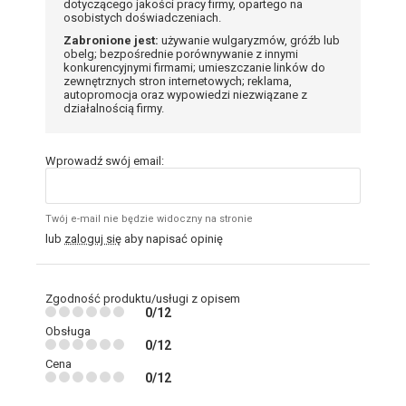
dotyczącego jakości pracy firmy, opartego na
osobistych doświadczeniach.
Zabronione jest:
używanie wulgaryzmów, gróźb lub
obelg; bezpośrednie porównywanie z innymi
konkurencyjnymi firmami; umieszczanie linków do
zewnętrznych stron internetowych; reklama,
autopromocja oraz wypowiedzi niezwiązane z
działalnością firmy.
Wprowadź swój email:
Twój e-mail nie będzie widoczny na stronie
lub
zaloguj się
aby napisać opinię
Zgodność produktu/usługi z opisem
0/12
Obsługa
0/12
Cena
0/12