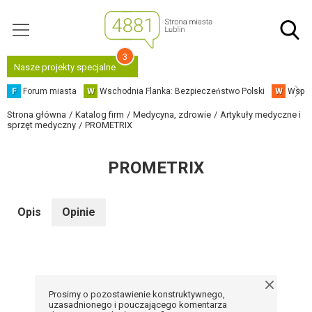
3
Nasze projekty specjalne
F
Forum miasta
W
Wschodnia Flanka: Bezpieczeństwo Polski
W
Współ
Strona główna
Katalog firm
Medycyna, zdrowie
Artykuły medyczne i
sprzęt medyczny
PROMETRIX
PROMETRIX
Opis
Opinie
Prosimy o pozostawienie konstruktywnego,
uzasadnionego i pouczającego komentarza