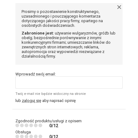
Prosimy o pozostawienie konstruktywnego,
uzasadnionego i pouczającego komentarza
dotyczącego jakości pracy firmy, opartego na
osobistych doświadczeniach.
Zabronione jest:
używanie wulgaryzmów, gróźb lub
obelg; bezpośrednie porównywanie z innymi
konkurencyjnymi firmami; umieszczanie linków do
zewnętrznych stron internetowych; reklama,
autopromocja oraz wypowiedzi niezwiązane z
działalnością firmy.
Wprowadź swój email:
Twój e-mail nie będzie widoczny na stronie
lub
zaloguj się
aby napisać opinię
Zgodność produktu/usługi z opisem
0/12
Obsługa
0/12