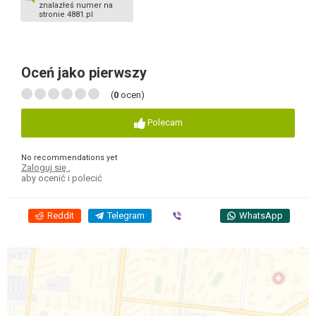
znalazłeś numer na
stronie 4881.pl
Oceń jako pierwszy
(
0
ocen)
Polecam
No recommendations yet
Zaloguj się
,
aby ocenić i polecić
Reddit
Telegram
Viber
WhatsApp