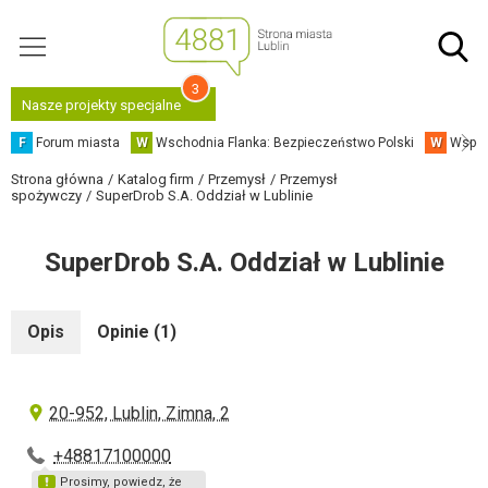
3
Nasze projekty specjalne
F
Forum miasta
W
Wschodnia Flanka: Bezpieczeństwo Polski
W
Współ
Strona główna
Katalog firm
Przemysł
Przemysł
spożywczy
SuperDrob S.A. Oddział w Lublinie
SuperDrob S.A. Oddział w Lublinie
Opis
Opinie (1)
20-952, Lublin, Zimna, 2
+48817100000
Prosimy, powiedz, że