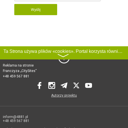
Wyślij
Ta Strona używa plików «cookies». Portal korzysta również z serwisu internetowego do zbierania danych technicznych o odwiedzających w celu uzyskania informacji marketingowych i statystycznych. Warunki przetwarzania danych odwiedzających Stronę, patrz:
〉
Reklama na stronie
Franczyza „CitySites”
+48 459 567 881
Autorzy projektu
inform@4881.pl
+48 459 567 881