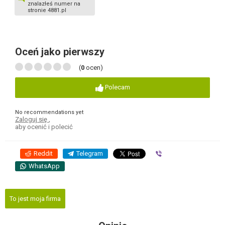
znalazłeś numer na
stronie 4881.pl
Oceń jako pierwszy
(
0
ocen)
Polecam
No recommendations yet
Zaloguj się
,
aby ocenić i polecić
Reddit
Telegram
Viber
WhatsApp
To jest moja firma