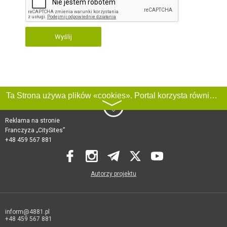
Wyślij
Ta Strona używa plików «cookies». Portal korzysta również z serwisu internetowego do zbierania danych technicznych o odwiedzających w celu uzyskania informacji marketingowych i statystycznych. Warunki przetwarzania danych odwiedzających Stronę, patrz:
〉
Reklama na stronie
Franczyza „CitySites”
+48 459 567 881
Autorzy projektu
inform@4881.pl
+48 459 567 881