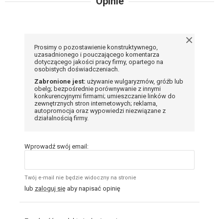
Opinie
Prosimy o pozostawienie konstruktywnego,
uzasadnionego i pouczającego komentarza
dotyczącego jakości pracy firmy, opartego na
osobistych doświadczeniach.
Zabronione jest:
używanie wulgaryzmów, gróźb lub
obelg; bezpośrednie porównywanie z innymi
konkurencyjnymi firmami; umieszczanie linków do
zewnętrznych stron internetowych; reklama,
autopromocja oraz wypowiedzi niezwiązane z
działalnością firmy.
Wprowadź swój email:
Twój e-mail nie będzie widoczny na stronie
lub
zaloguj się
aby napisać opinię