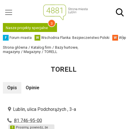
3
Nasze projekty specjalne
F
Forum miasta
W
Wschodnia Flanka: Bezpieczeństwo Polski
W
Współ
Strona główna
Katalog firm
Bazy hurtowe,
magazyny
Magazyny
TORELL
TORELL
Opis
Opinie
Lublin, ulica Podchorążych , 3-a
81 746-95-00
Prosimy, powiedz, że