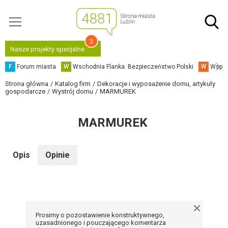
3
Nasze projekty specjalne
F
Forum miasta
W
Wschodnia Flanka: Bezpieczeństwo Polski
W
Współ
Strona główna
Katalog firm
Dekoracje i wyposażenie domu, artykuły
gospodarcze
Wystrój domu
MARMUREK
MARMUREK
Opis
Opinie
Prosimy o pozostawienie konstruktywnego,
uzasadnionego i pouczającego komentarza