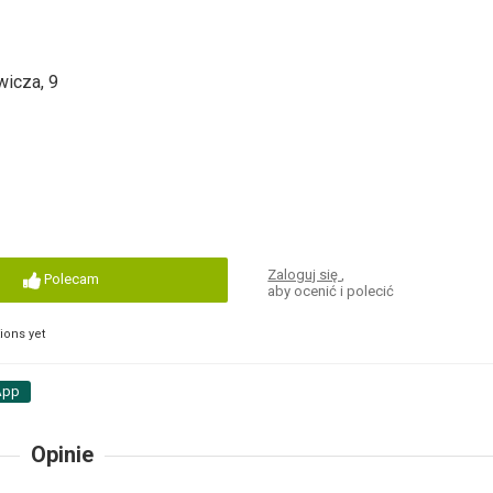
wicza, 9
Zaloguj się
,
Polecam
aby ocenić i polecić
ons yet
App
Opinie