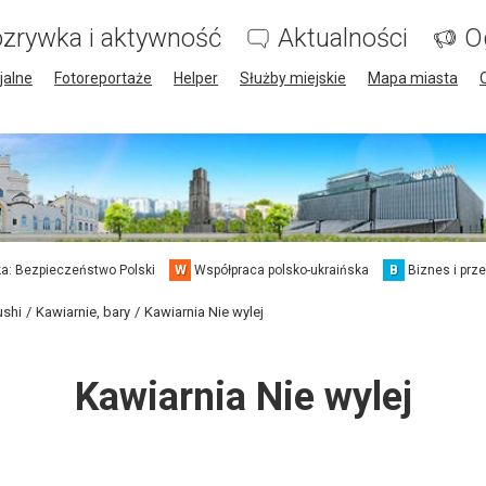
zrywka i aktywność
Aktualności
O
jalne
Fotoreportaże
Helper
Służby miejskie
Mapa miasta
a: Bezpieczeństwo Polski
W
Współpraca polsko-ukraińska
B
Biznes i prz
ushi
Kawiarnie, bary
Kawiarnia Nie wylej
Kawiarnia Nie wylej