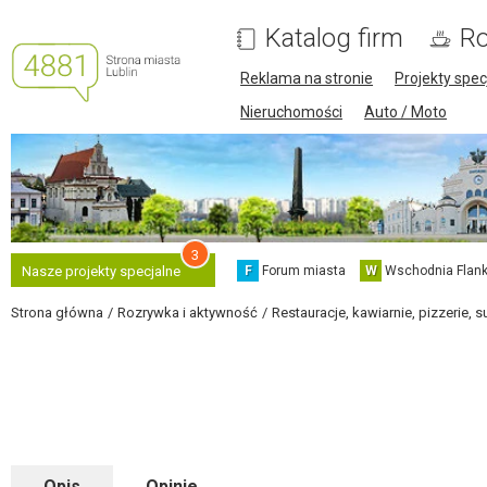
Katalog firm
Ro
Reklama na stronie
Projekty spec
Nieruchomości
Auto / Moto
3
F
Forum miasta
W
Wschodnia Flank
Nasze projekty specjalne
Strona główna
Rozrywka i aktywność
Restauracje, kawiarnie, pizzerie, s
Opis
Opinie