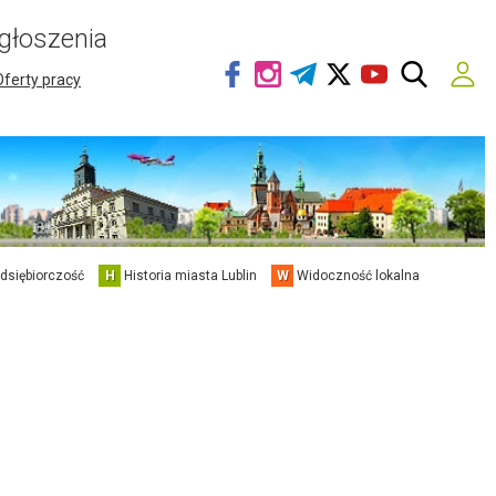
głoszenia
Oferty pracy
edsiębiorczość
H
Historia miasta Lublin
W
Widoczność lokalna