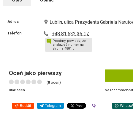
Adres
Lublin, ulica Prezydenta Gabriela Naruto
Telefon
+48 81 532 36 17
Prosimy, powiedz, że
znalazłeś numer na
stronie 4881.pl
Oceń jako pierwszy
(
0
ocen)
No recommendati
Brak ocen
Reddit
Telegram
Viber
Whats