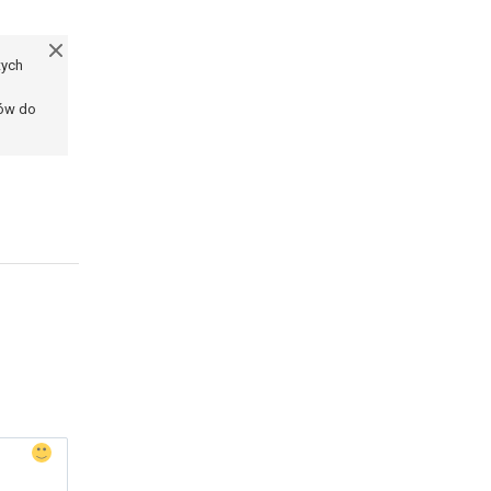
tych
ków do