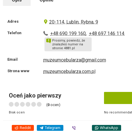
Adres
20-114, Lublin, Rybna, 9
Telefon
+48 690 199 160
,
+48 697 146 114
Prosimy, powiedz, że
znalazłeś numer na
stronie 4881.pl
Email
muzeumcebularza@gmail.com
Strona www
muzeumcebularza.com.pl
Oceń jako pierwszy
(
0
ocen)
No recommendati
Brak ocen
Reddit
Telegram
Viber
WhatsApp