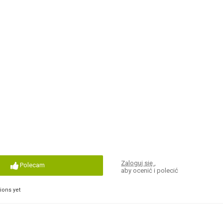
Zaloguj się
,
Polecam
aby ocenić i polecić
ons yet