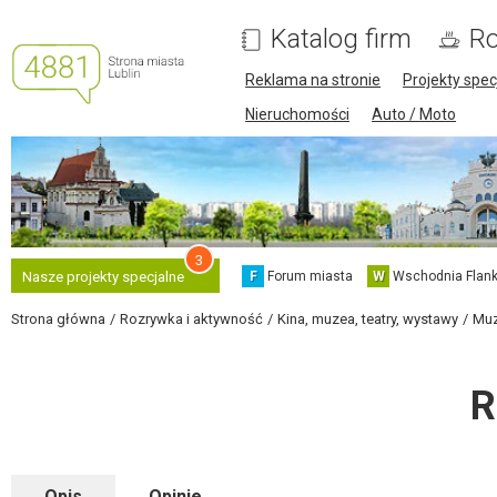
Katalog firm
Ro
Reklama na stronie
Projekty spec
Nieruchomości
Auto / Moto
3
F
Forum miasta
W
Wschodnia Flank
Nasze projekty specjalne
Strona główna
Rozrywka i aktywność
Kina, muzea, teatry, wystawy
Muz
R
Opis
Opinie