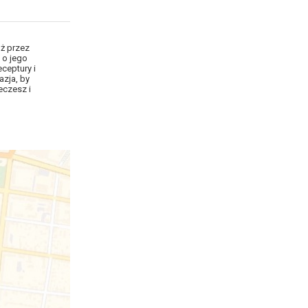
óż przez
 o jego
ceptury i
azja, by
eczesz i