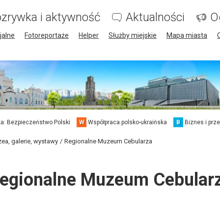
zrywka i aktywność
Aktualności
O
jalne
Fotoreportaże
Helper
Służby miejskie
Mapa miasta
a: Bezpieczeństwo Polski
W
Współpraca polsko-ukraińska
B
Biznes i prz
ea, galerie, wystawy
Regionalne Muzeum Cebularza
egionalne Muzeum Cebular