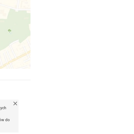
tych
ków do