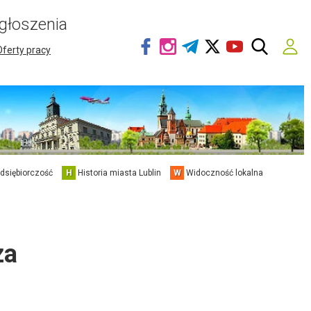
głoszenia
Oferty pracy
edsiębiorczość
H
Historia miasta Lublin
W
Widoczność lokalna
za