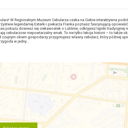
bularz! W Regionalnym Muzeum Cebularza czeka na Ciebie interaktywna podr
zystwie legendarnej Esterki i piekarza Franka poznasz fascynującą opowieść
 pokazu dowiesz się ciekawostek o Lublinie, odkryjesz tajniki tradycyjnej re
ą cebularzowi niepowtarzalny smak. To nie tylko lekcja historii – to także ok
od czujnym okiem gospodarzy przygotujesz własny cebularz, który później upi
rzygoda w jedny...
Pokaż na mapie