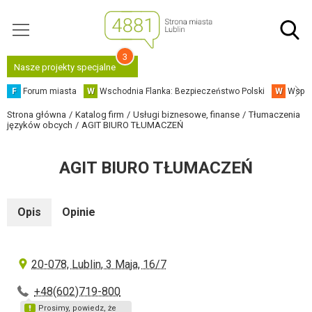
3
Nasze projekty specjalne
F
Forum miasta
W
Wschodnia Flanka: Bezpieczeństwo Polski
W
Współ
Strona główna
Katalog firm
Usługi biznesowe, finanse
Tłumaczenia
języków obcych
AGIT BIURO TŁUMACZEŃ
AGIT BIURO TŁUMACZEŃ
Opis
Opinie
20-078, Lublin, 3 Maja, 16/7
+48(602)719-800
Prosimy, powiedz, że