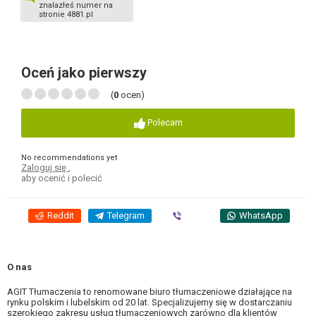
znalazłeś numer na
stronie 4881.pl
Oceń jako pierwszy
(
0
ocen)
Polecam
No recommendations yet
Zaloguj się
,
aby ocenić i polecić
Reddit
Telegram
Viber
WhatsApp
O nas
AGIT Tłumaczenia to renomowane biuro tłumaczeniowe działające na
rynku polskim i lubelskim od 20 lat. Specjalizujemy się w dostarczaniu
szerokiego zakresu usług tłumaczeniowych zarówno dla klientów