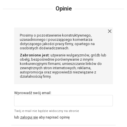
Opinie
Prosimy o pozostawienie konstruktywnego,
uzasadnionego i pouczającego komentarza
dotyczącego jakości pracy firmy, opartego na
osobistych doświadczeniach.
Zabronione jest:
używanie wulgaryzmów, gróźb lub
obelg; bezpośrednie porównywanie z innymi
konkurencyjnymi firmami; umieszczanie linków do
zewnętrznych stron internetowych; reklama,
autopromocja oraz wypowiedzi niezwiązane z
działalnością firmy.
Wprowadź swój email:
Twój e-mail nie będzie widoczny na stronie
lub
zaloguj się
aby napisać opinię