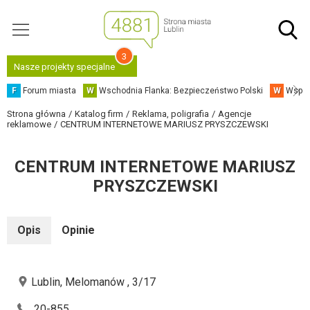
3
Nasze projekty specjalne
F
Forum miasta
W
Wschodnia Flanka: Bezpieczeństwo Polski
W
Współ
Strona główna
Katalog firm
Reklama, poligrafia
Agencje
reklamowe
CENTRUM INTERNETOWE MARIUSZ PRYSZCZEWSKI
CENTRUM INTERNETOWE MARIUSZ
PRYSZCZEWSKI
Opis
Opinie
Lublin, Melomanów , 3/17
20-855