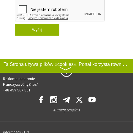
Wyślij
Ta Strona używa plików «cookies». Portal korzysta również z serwisu internetowego do zbierania danych technicznych o odwiedzających w celu uzyskania informacji marketingowych i statystycznych. Warunki przetwarzania danych odwiedzających Stronę, patrz:
〉
Reklama na stronie
Franczyza „CitySites”
+48 459 567 881
Autorzy projektu
inform@4881.pl