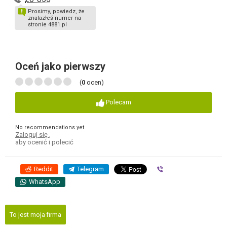
Prosimy, powiedz, że
znalazłeś numer na
stronie 4881.pl
Oceń jako pierwszy
(
0
ocen)
Polecam
No recommendations yet
Zaloguj się
,
aby ocenić i polecić
Reddit
Telegram
Viber
WhatsApp
To jest moja firma