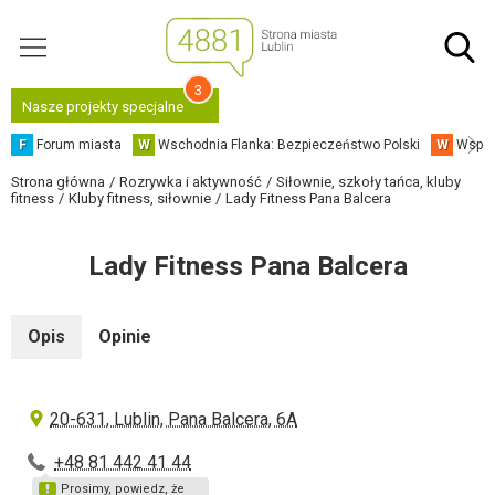
3
Nasze projekty specjalne
F
Forum miasta
W
Wschodnia Flanka: Bezpieczeństwo Polski
W
Współ
Strona główna
Rozrywka i aktywność
Siłownie, szkoły tańca, kluby
fitness
Kluby fitness, siłownie
Lady Fitness Pana Balcera
Lady Fitness Pana Balcera
Opis
Opinie
20-631, Lublin, Pana Balcera, 6A
+48 81 442 41 44
Prosimy, powiedz, że