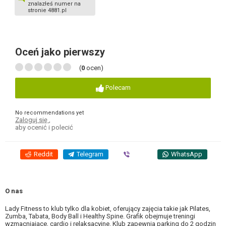
znalazłeś numer na
stronie 4881.pl
Oceń jako pierwszy
(
0
ocen)
Polecam
No recommendations yet
Zaloguj się
,
aby ocenić i polecić
Reddit
Telegram
Viber
WhatsApp
O nas
Lady Fitness to klub tylko dla kobiet, oferujący zajęcia takie jak Pilates,
Zumba, Tabata, Body Ball i Healthy Spine. Grafik obejmuje treningi
wzmacniające, cardio i relaksacyjne. Klub zapewnia parking do 2 godzin