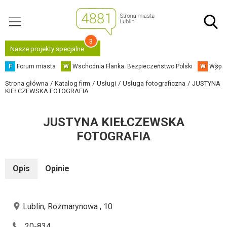
3
Nasze projekty specjalne
F
Forum miasta
W
Wschodnia Flanka: Bezpieczeństwo Polski
W
Współ
Strona główna
Katalog firm
Usługi
Usługa fotograficzna
JUSTYNA
KIEŁCZEWSKA FOTOGRAFIA
JUSTYNA KIEŁCZEWSKA
FOTOGRAFIA
Opis
Opinie
Lublin, Rozmarynowa , 10
20-834