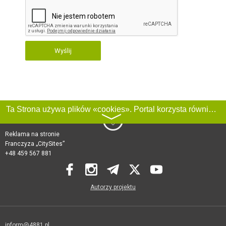
Wyślij
Ta Strona używa plików «cookies». Portal korzysta również z serwisu internetowego do zbierania danych technicznych o odwiedzających w celu uzyskania informacji marketingowych i statystycznych. Warunki przetwarzania danych odwiedzających Stronę, patrz:
〉
Reklama na stronie
Franczyza „CitySites”
+48 459 567 881
Autorzy projektu
inform@4881.pl