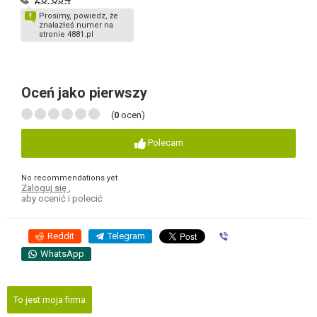
Prosimy, powiedz, że
znalazłeś numer na
stronie 4881.pl
Oceń jako pierwszy
(
0
ocen)
Polecam
No recommendations yet
Zaloguj się
,
aby ocenić i polecić
Reddit
Telegram
Viber
WhatsApp
To jest moja firma