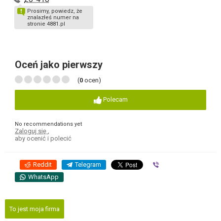
Prosimy, powiedz, że
znalazłeś numer na
stronie 4881.pl
Oceń jako pierwszy
(
0
ocen)
Polecam
No recommendations yet
Zaloguj się
,
aby ocenić i polecić
Reddit
Telegram
Viber
WhatsApp
To jest moja firma