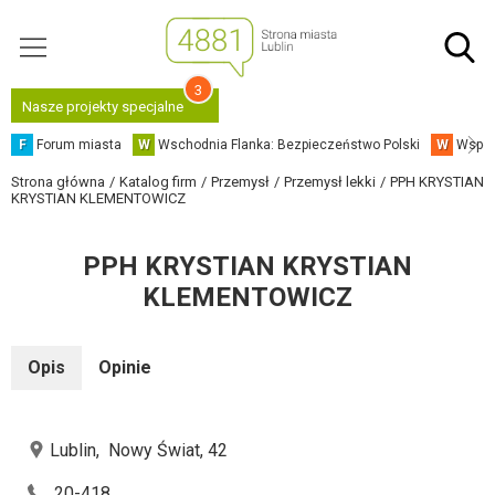
3
Nasze projekty specjalne
F
Forum miasta
W
Wschodnia Flanka: Bezpieczeństwo Polski
W
Współ
Strona główna
Katalog firm
Przemysł
Przemysł lekki
PPH KRYSTIAN
KRYSTIAN KLEMENTOWICZ
PPH KRYSTIAN KRYSTIAN
KLEMENTOWICZ
Opis
Opinie
Lublin, Nowy Świat, 42
20-418