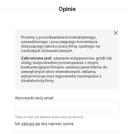
Opinie
Prosimy o pozostawienie konstruktywnego,
uzasadnionego i pouczającego komentarza
dotyczącego jakości pracy firmy, opartego na
osobistych doświadczeniach.
Zabronione jest:
używanie wulgaryzmów, gróźb lub
obelg; bezpośrednie porównywanie z innymi
konkurencyjnymi firmami; umieszczanie linków do
zewnętrznych stron internetowych; reklama,
autopromocja oraz wypowiedzi niezwiązane z
działalnością firmy.
Wprowadź swój email:
Twój e-mail nie będzie widoczny na stronie
lub
zaloguj się
aby napisać opinię