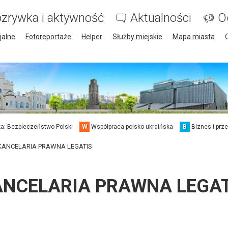
zrywka i aktywność
Aktualności
O
jalne
Fotoreportaże
Helper
Służby miejskie
Mapa miasta
a: Bezpieczeństwo Polski
W
Współpraca polsko-ukraińska
B
Biznes i prz
KANCELARIA PRAWNA LEGATIS
ANCELARIA PRAWNA LEGAT