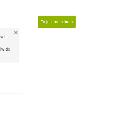
To jest moja firma
tych
ków do