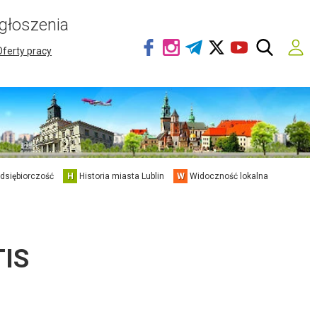
głoszenia
Oferty pracy
edsiębiorczość
H
Historia miasta Lublin
W
Widoczność lokalna
IS