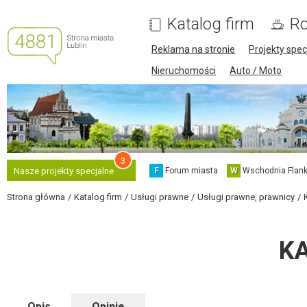
Katalog firm
Ro
Reklama na stronie
Projekty spec
Nieruchomości
Auto / Moto
3
F
Forum miasta
W
Wschodnia Flank
Nasze projekty specjalne
Strona główna
Katalog firm
Usługi prawne
Usługi prawne, prawnicy
K
Opis
Opinie