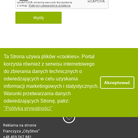
Wyślij
Ta Strona używa plików «cookies». Portal
korzysta również z serwisu internetowego
do zbierania danych technicznych o
odwiedzających w celu uzyskania
Akceptować
informacji marketingowych i statystycznych.
Warunki przetwarzania danych
odwiedzających Stronę, patrz:
"Polityka prywatności"
Reklama na stronie
Franczyza „CitySites”
+48 459 567 881