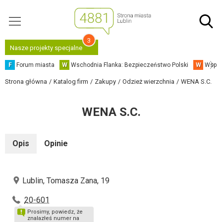
3
Nasze projekty specjalne
F
Forum miasta
W
Wschodnia Flanka: Bezpieczeństwo Polski
W
Współ
Strona główna
Katalog firm
Zakupy
Odzież wierzchnia
WENA S.C.
WENA S.C.
Opis
Opinie
Lublin, Tomasza Zana, 19
20-601
Prosimy, powiedz, że
znalazłeś numer na