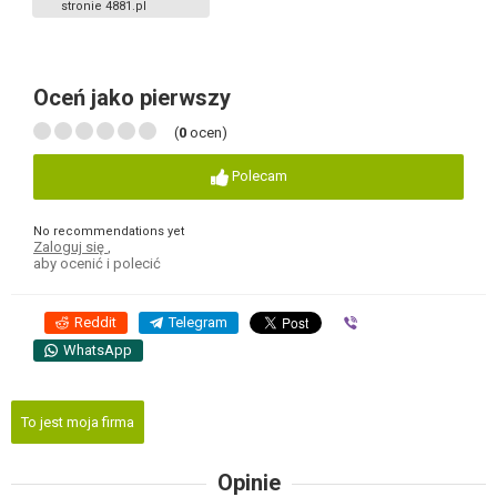
stronie 4881.pl
Oceń jako pierwszy
(
0
ocen)
Polecam
No recommendations yet
Zaloguj się
,
aby ocenić i polecić
Reddit
Telegram
Viber
WhatsApp
To jest moja firma
Opinie