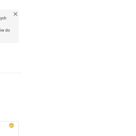
tych
ków do