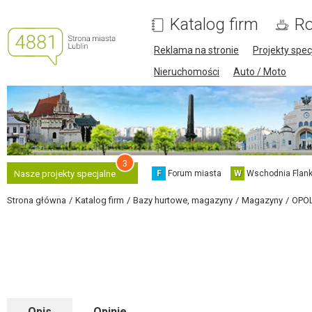
Katalog firm
Ro
Reklama na stronie
Projekty spec
Nieruchomości
Auto / Moto
3
F
Forum miasta
W
Wschodnia Flank
Nasze projekty specjalne
Strona główna
Katalog firm
Bazy hurtowe, magazyny
Magazyny
OPO
Opis
Opinie