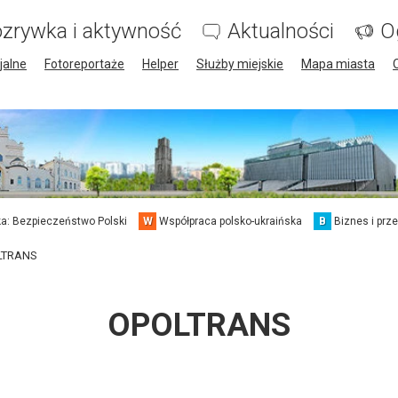
zrywka i aktywność
Aktualności
O
jalne
Fotoreportaże
Helper
Służby miejskie
Mapa miasta
a: Bezpieczeństwo Polski
W
Współpraca polsko-ukraińska
B
Biznes i prz
LTRANS
OPOLTRANS