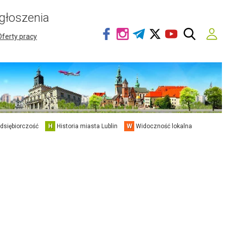
głoszenia
Oferty pracy
edsiębiorczość
H
Historia miasta Lublin
W
Widoczność lokalna