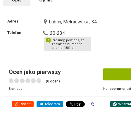
Adres
Lublin, Mełgiewska , 34
Telefon
20-234
Prosimy, powiedz, że
znalazłeś numer na
stronie 4881.pl
Oceń jako pierwszy
(
0
ocen)
No recommendati
Brak ocen
Reddit
Telegram
Viber
Whats