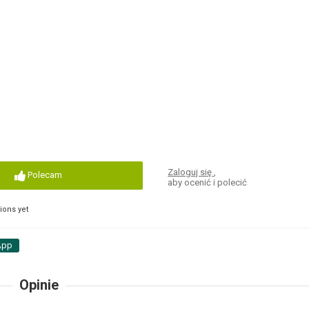
Zaloguj się
,
Polecam
aby ocenić i polecić
ons yet
App
Opinie