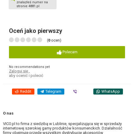
znalazłeś numer na
stronie 4881.pl
Oceń jako pierwszy
(
0
ocen)
Polecam
No recommendations yet
Zaloguj się
,
aby ocenić i polecić
Reddit
Telegram
Viber
WhatsApp
O nas
VICO.pl to firma z siedzibą w Lublinie, specjalizująca się w sprzedaży
internetowej szerokiej gamy produktów konsumenckich. Działalność
firmy obejmuje przede wszystkim dystrybucję akcesoriów