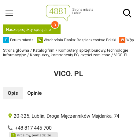
3
Nasze projekty specjalne
F
Forum miasta
W
Wschodnia Flanka: Bezpieczeństwo Polski
W
Współ
Strona główna
Katalog firm
Komputery, sprzęt biurowy, technologie
informacyjne
Komputery, komponenty PC, części zamienne
VICO. PL
VICO. PL
Opis
Opinie
20-325, Lublin, Droga Męczenników Majdanka, 74
+48 817 445 700
Prosimy, powiedz, że