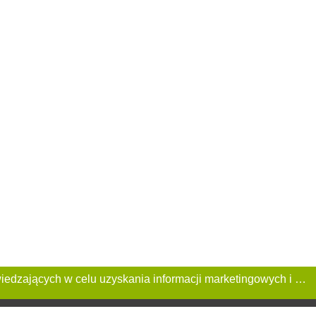
Ta Strona używa plików «cookies». Portal korzysta również z serwisu internetowego do zbierania danych technicznych o odwiedzających w celu uzyskania informacji marketingowych i statystycznych. Warunki przetwarzania danych odwiedzających Stronę, patrz: