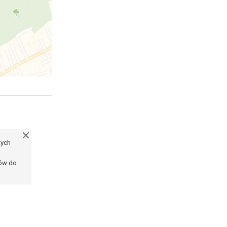
tych
ków do