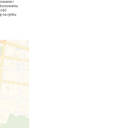
owanie i
astosowaniu
ność
ę na rynku