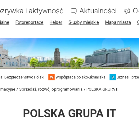
zrywka i aktywność
Aktualności
O
jalne
Fotoreportaże
Helper
Służby miejskie
Mapa miasta
a: Bezpieczeństwo Polski
W
Współpraca polsko-ukraińska
B
Biznes i prz
ormacyjne
Sprzedaż, rozwój oprogramowania
POLSKA GRUPA IT
POLSKA GRUPA IT