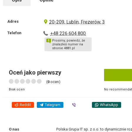
Adres
20-209, Lublin, Frezerów, 3
Telefon
+48 226 604 800
Prosimy, powiedz, że
znalazłeś numer na
stronie 4881.pl
Oceń jako pierwszy
(
0
ocen)
No recommendati
Brak ocen
Reddit
Telegram
Viber
WhatsApp
O nas
Polska Grupa IT sp. z o.o. to dynamicznie roz