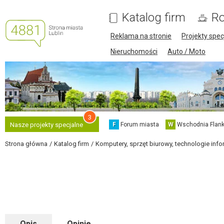
Katalog firm
Ro
Reklama na stronie
Projekty spec
Nieruchomości
Auto / Moto
3
F
Forum miasta
W
Wschodnia Flank
Nasze projekty specjalne
Strona główna
Katalog firm
Komputery, sprzęt biurowy, technologie inf
Opis
Opinie