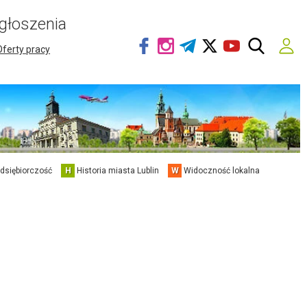
głoszenia
Oferty pracy
edsiębiorczość
H
Historia miasta Lublin
W
Widoczność lokalna