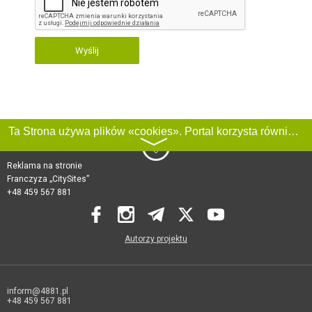
Wyślij
Ta Strona używa plików «cookies». Portal korzysta również z serwisu internetowego do zbierania danych technicznych o odwiedzających w celu uzyskania informacji marketingowych i statystycznych. Warunki przetwarzania danych odwiedzających Stronę, patrz:
〉
Reklama na stronie
Franczyza „CitySites”
+48 459 567 881
Autorzy projektu
inform@4881.pl
+48 459 567 881