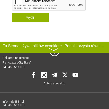
Wyślij
Ta Strona używa plików «cookies». Portal korzysta również z serwisu internetowego do zbierania danych technicznych o odwiedzających w celu uzyskania informacji marketingowych i statystycznych. Warunki przetwarzania danych odwiedzających Stronę, patrz:
〉
Reklama na stronie
Franczyza „CitySites”
+48 459 567 881
Autorzy projektu
inform@4881.pl
+48 459 567 881