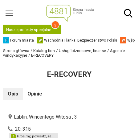
3
Nasze projekty specjalne
F
Forum miasta
W
Wschodnia Flanka: Bezpieczeństwo Polski
W
Współ
Strona główna
Katalog firm
Usługi biznesowe, finanse
Agencje
windykacyjne
E-RECOVERY
E-RECOVERY
Opis
Opinie
Lublin, Wincentego Witosa , 3
20-315
Prosimy, powiedz, że