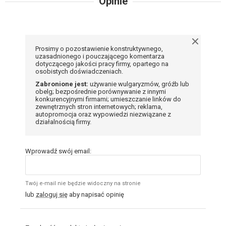
Opinie
Prosimy o pozostawienie konstruktywnego,
uzasadnionego i pouczającego komentarza
dotyczącego jakości pracy firmy, opartego na
osobistych doświadczeniach.
Zabronione jest:
używanie wulgaryzmów, gróźb lub
obelg; bezpośrednie porównywanie z innymi
konkurencyjnymi firmami; umieszczanie linków do
zewnętrznych stron internetowych; reklama,
autopromocja oraz wypowiedzi niezwiązane z
działalnością firmy.
Wprowadź swój email:
Twój e-mail nie będzie widoczny na stronie
lub
zaloguj się
aby napisać opinię