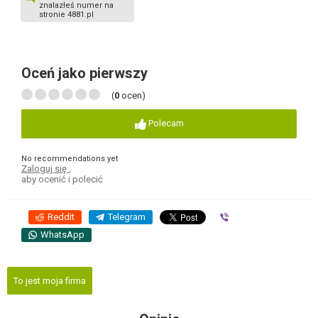
znalazłeś numer na
stronie 4881.pl
Oceń jako pierwszy
(
0
ocen)
Polecam
No recommendations yet
Zaloguj się
,
aby ocenić i polecić
Reddit
Telegram
Viber
WhatsApp
To jest moja firma