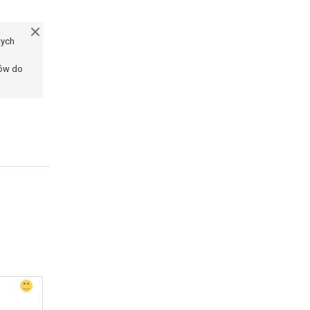
tych
ków do