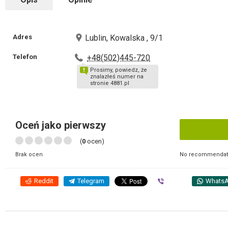
Adres
Lublin, Kowalska , 9/1
Telefon
+48(502)445-720
Prosimy, powiedz, że
znalazłeś numer na
stronie 4881.pl
Oceń jako pierwszy
(
0
ocen)
No recommendati
Brak ocen
Reddit
Telegram
Viber
Whats