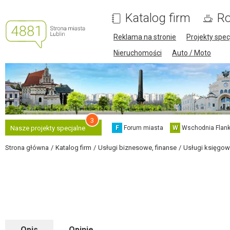
Katalog firm
Ro
Reklama na stronie
Projekty spec
Nieruchomości
Auto / Moto
3
F
Forum miasta
W
Wschodnia Flank
Nasze projekty specjalne
Strona główna
Katalog firm
Usługi biznesowe, finanse
Usługi księgow
Opis
Opinie