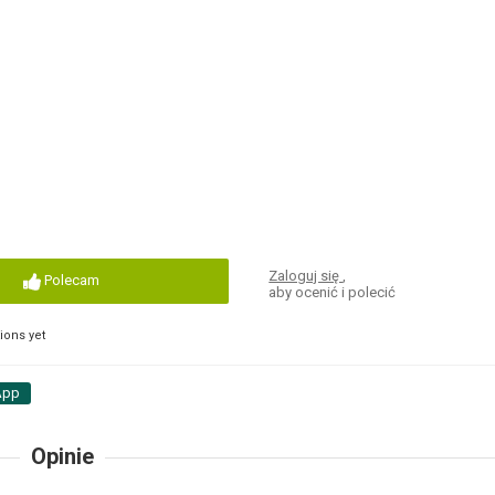
Zaloguj się
,
Polecam
aby ocenić i polecić
ons yet
App
Opinie