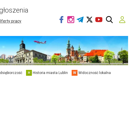
głoszenia
Oferty pracy
edsiębiorczość
H
Historia miasta Lublin
W
Widoczność lokalna