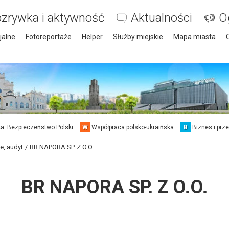
zrywka i aktywność
Aktualności
O
jalne
Fotoreportaże
Helper
Służby miejskie
Mapa miasta
a: Bezpieczeństwo Polski
W
Współpraca polsko-ukraińska
B
Biznes i prz
e, audyt
BR NAPORA SP. Z O.O.
BR NAPORA SP. Z O.O.