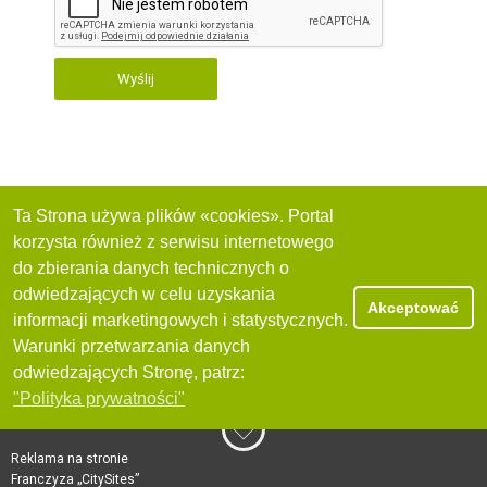
Wyślij
Ta Strona używa plików «cookies». Portal
korzysta również z serwisu internetowego
do zbierania danych technicznych o
odwiedzających w celu uzyskania
Akceptować
informacji marketingowych i statystycznych.
Warunki przetwarzania danych
odwiedzających Stronę, patrz:
"Polityka prywatności"
Reklama na stronie
Franczyza „CitySites”