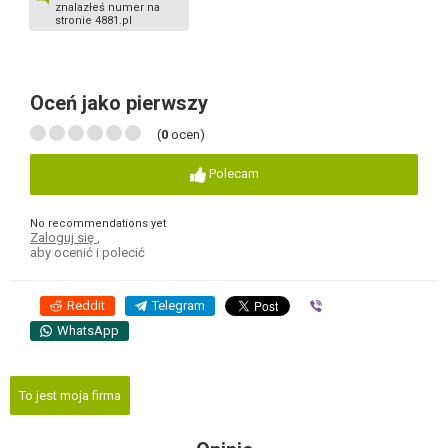
znalazłeś numer na
stronie 4881.pl
Oceń jako pierwszy
(
0
ocen)
Polecam
No recommendations yet
Zaloguj się
,
aby ocenić i polecić
Reddit
Telegram
Viber
WhatsApp
To jest moja firma