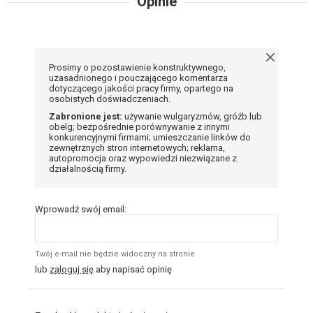
Opinie
Prosimy o pozostawienie konstruktywnego,
uzasadnionego i pouczającego komentarza
dotyczącego jakości pracy firmy, opartego na
osobistych doświadczeniach.
Zabronione jest:
używanie wulgaryzmów, gróźb lub
obelg; bezpośrednie porównywanie z innymi
konkurencyjnymi firmami; umieszczanie linków do
zewnętrznych stron internetowych; reklama,
autopromocja oraz wypowiedzi niezwiązane z
działalnością firmy.
Wprowadź swój email:
Twój e-mail nie będzie widoczny na stronie
lub
zaloguj się
aby napisać opinię