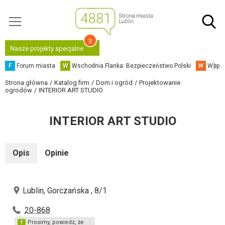
3
Nasze projekty specjalne
F
Forum miasta
W
Wschodnia Flanka: Bezpieczeństwo Polski
W
Współ
Strona główna
Katalog firm
Dom i ogród
Projektowanie
ogrodów
INTERIOR ART STUDIO
INTERIOR ART STUDIO
Opis
Opinie
Lublin, Gorczańska , 8/1
20-868
Prosimy, powiedz, że