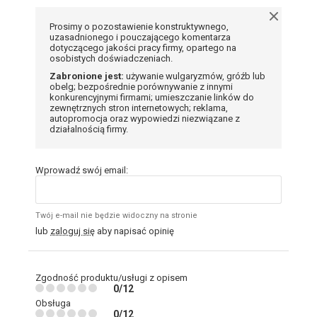
Prosimy o pozostawienie konstruktywnego,
uzasadnionego i pouczającego komentarza
dotyczącego jakości pracy firmy, opartego na
osobistych doświadczeniach.
Zabronione jest:
używanie wulgaryzmów, gróźb lub
obelg; bezpośrednie porównywanie z innymi
konkurencyjnymi firmami; umieszczanie linków do
zewnętrznych stron internetowych; reklama,
autopromocja oraz wypowiedzi niezwiązane z
działalnością firmy.
Wprowadź swój email:
Twój e-mail nie będzie widoczny na stronie
lub
zaloguj się
aby napisać opinię
Zgodność produktu/usługi z opisem
0/12
Obsługa
0/12