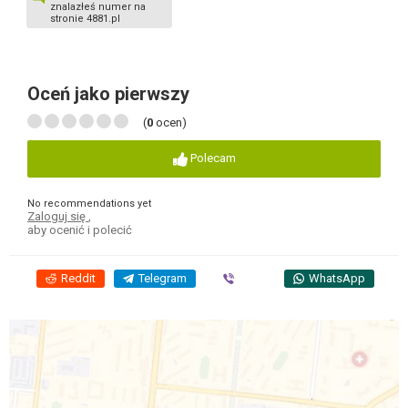
znalazłeś numer na
stronie 4881.pl
Oceń jako pierwszy
(
0
ocen)
Polecam
No recommendations yet
Zaloguj się
,
aby ocenić i polecić
Reddit
Telegram
Viber
WhatsApp