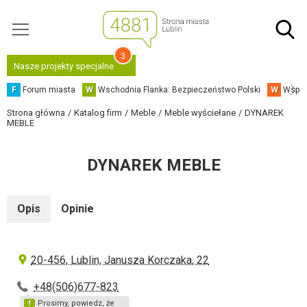
3
Nasze projekty specjalne
F
Forum miasta
W
Wschodnia Flanka: Bezpieczeństwo Polski
W
Współ
Strona główna
Katalog firm
Meble
Meble wyściełane
DYNAREK
MEBLE
DYNAREK MEBLE
Opis
Opinie
20-456, Lublin, Janusza Korczaka, 22
+48(506)677-823
Prosimy, powiedz, że