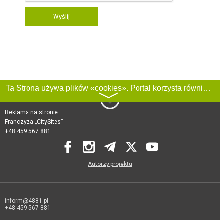
Wyślij
Ta Strona używa plików «cookies». Portal korzysta również z serwisu internetowego do zbierania danych technicznych o odwiedzających w celu uzyskania informacji marketingowych i statystycznych. Warunki przetwarzania danych odwiedzających Stronę, patrz:
〉
Reklama na stronie
Franczyza „CitySites”
+48 459 567 881
Autorzy projektu
inform@4881.pl
+48 459 567 881