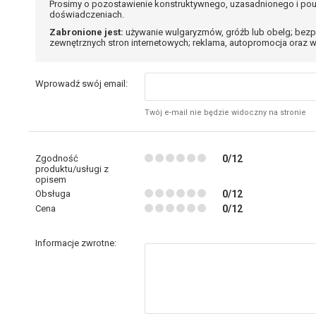
Prosimy o pozostawienie konstruktywnego, uzasadnionego i pou
doświadczeniach.
Zabronione jest:
używanie wulgaryzmów, gróźb lub obelg; bezp
zewnętrznych stron internetowych; reklama, autopromocja oraz w
Wprowadź swój email:
Twój e-mail nie będzie widoczny na stronie
Zgodność
0/12
produktu/usługi z
opisem
Obsługa
0/12
Cena
0/12
Informacje zwrotne: