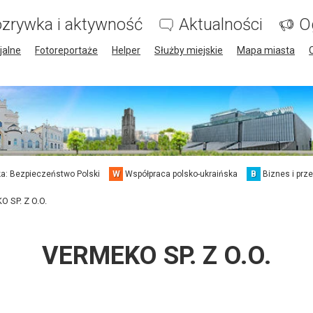
zrywka i aktywność
Aktualności
O
jalne
Fotoreportaże
Helper
Służby miejskie
Mapa miasta
a: Bezpieczeństwo Polski
W
Współpraca polsko-ukraińska
B
Biznes i prz
 SP. Z O.O.
VERMEKO SP. Z O.O.