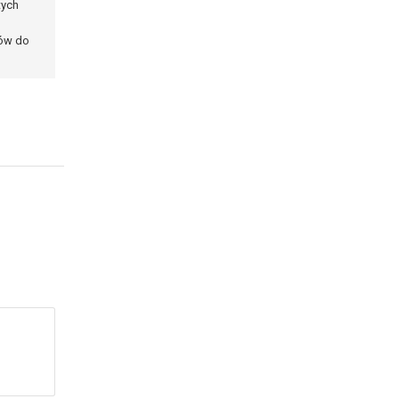
tych
ków do