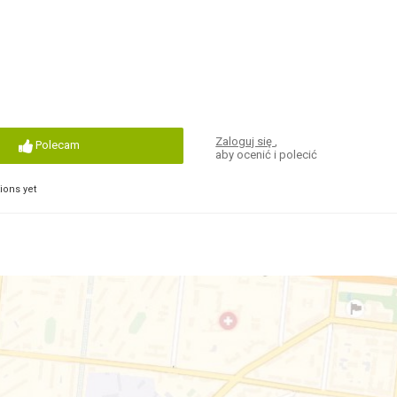
Zaloguj się
,
Polecam
aby ocenić i polecić
ons yet