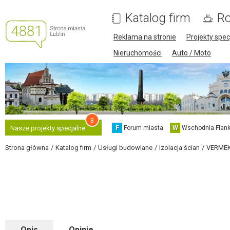
Katalog firm
Ro
Reklama na stronie
Projekty spec
Nieruchomości
Auto / Moto
3
F
Forum miasta
W
Wschodnia Flank
Nasze projekty specjalne
Strona główna
Katalog firm
Usługi budowlane
Izolacja ścian
VERMEKO
Opis
Opinie