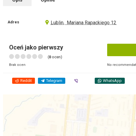
Adres
Lublin, Mariana Rapackiego 12
Oceń jako pierwszy
(
0
ocen)
No recommendati
Brak ocen
Reddit
Telegram
Viber
WhatsApp