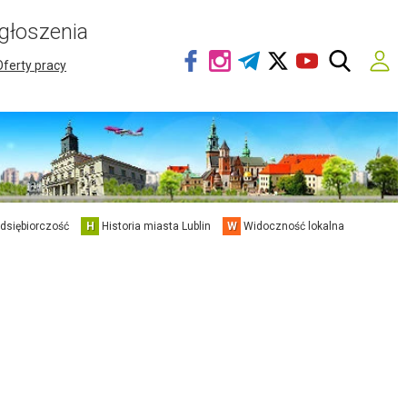
głoszenia
Oferty pracy
edsiębiorczość
H
Historia miasta Lublin
W
Widoczność lokalna