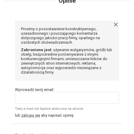
Opinie
Prosimy o pozostawienie konstruktywnego,
uzasadnionego i pouczającego komentarza
dotyczącego jakości pracy firmy, opartego na
osobistych doświadczeniach.
Zabronione jest:
używanie wulgaryzmów, gróźb lub
obelg; bezpośrednie porównywanie z innymi
konkurencyjnymi firmami; umieszczanie linków do
zewnętrznych stron internetowych; reklama,
autopromocja oraz wypowiedzi niezwiązane z
działalnością firmy.
Wprowadź swój email:
Twój e-mail nie będzie widoczny na stronie
lub
zaloguj się
aby napisać opinię