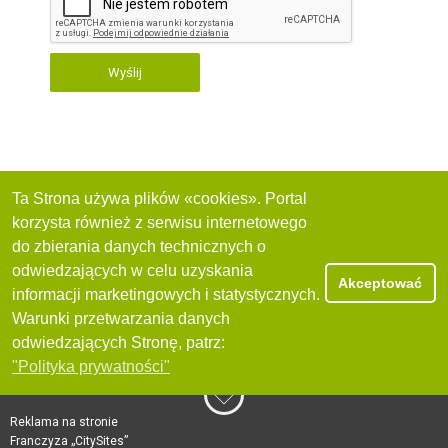
Wyślij
Ta Strona używa plików «cookies». Portal
korzysta również z serwisu internetowego
do zbierania danych technicznych o
odwiedzających w celu uzyskania
Akceptować
informacji marketingowych i statystycznych.
Warunki przetwarzania danych
odwiedzających Stronę, patrz:
"Polityka prywatności"
Reklama na stronie
Franczyza „CitySites”