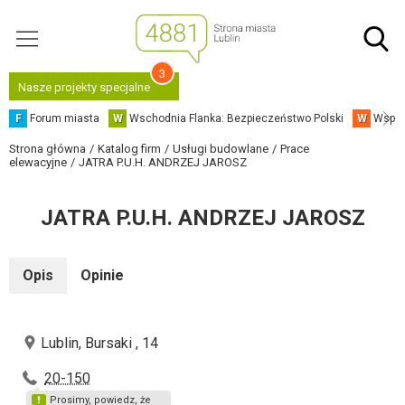
3
Nasze projekty specjalne
F
Forum miasta
W
Wschodnia Flanka: Bezpieczeństwo Polski
W
Współ
Strona główna
Katalog firm
Usługi budowlane
Prace
elewacyjne
JATRA P.U.H. ANDRZEJ JAROSZ
JATRA P.U.H. ANDRZEJ JAROSZ
Opis
Opinie
Lublin, Bursaki , 14
20-150
Prosimy, powiedz, że