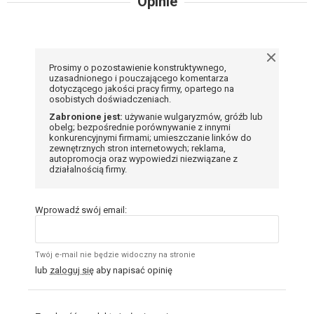
Opinie
Prosimy o pozostawienie konstruktywnego,
uzasadnionego i pouczającego komentarza
dotyczącego jakości pracy firmy, opartego na
osobistych doświadczeniach.
Zabronione jest:
używanie wulgaryzmów, gróźb lub
obelg; bezpośrednie porównywanie z innymi
konkurencyjnymi firmami; umieszczanie linków do
zewnętrznych stron internetowych; reklama,
autopromocja oraz wypowiedzi niezwiązane z
działalnością firmy.
Wprowadź swój email:
Twój e-mail nie będzie widoczny na stronie
lub
zaloguj się
aby napisać opinię