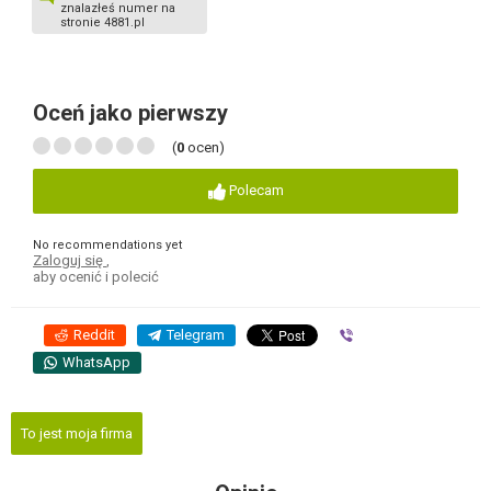
znalazłeś numer na
stronie 4881.pl
Oceń jako pierwszy
(
0
ocen)
Polecam
No recommendations yet
Zaloguj się
,
aby ocenić i polecić
Reddit
Telegram
Viber
WhatsApp
To jest moja firma