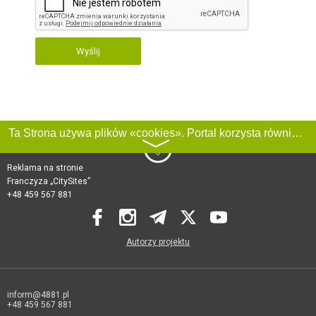
Wyślij
Ta Strona używa plików «cookies». Portal korzysta również z serwisu internetowego do zbierania danych technicznych o odwiedzających w celu uzyskania informacji marketingowych i statystycznych. Warunki przetwarzania danych odwiedzających Stronę, patrz:
〉
Reklama na stronie
Franczyza „CitySites”
+48 459 567 881
Autorzy projektu
inform@4881.pl
+48 459 567 881