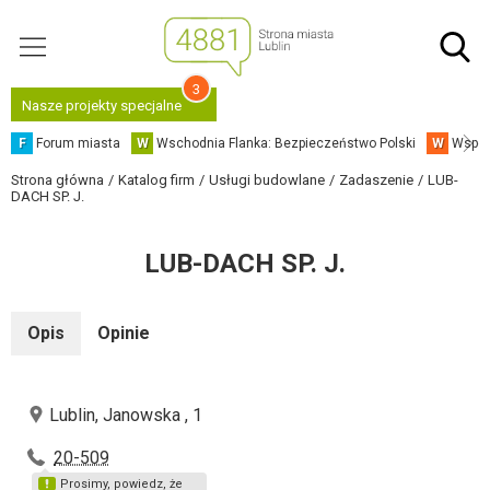
3
Nasze projekty specjalne
F
Forum miasta
W
Wschodnia Flanka: Bezpieczeństwo Polski
W
Współ
Strona główna
Katalog firm
Usługi budowlane
Zadaszenie
LUB-
DACH SP. J.
LUB-DACH SP. J.
Opis
Opinie
Lublin, Janowska , 1
20-509
Prosimy, powiedz, że