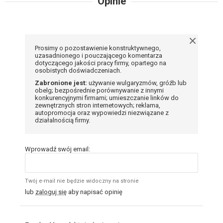
Opinie
Prosimy o pozostawienie konstruktywnego,
uzasadnionego i pouczającego komentarza
dotyczącego jakości pracy firmy, opartego na
osobistych doświadczeniach.
Zabronione jest:
używanie wulgaryzmów, gróźb lub
obelg; bezpośrednie porównywanie z innymi
konkurencyjnymi firmami; umieszczanie linków do
zewnętrznych stron internetowych; reklama,
autopromocja oraz wypowiedzi niezwiązane z
działalnością firmy.
Wprowadź swój email:
Twój e-mail nie będzie widoczny na stronie
lub
zaloguj się
aby napisać opinię