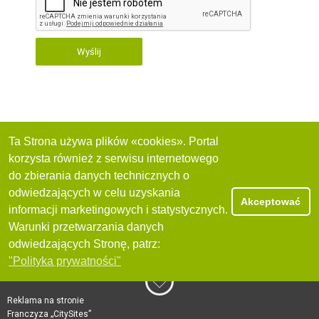
Wyślij
Ta Strona używa plików «cookies». Portal
korzysta również z serwisu internetowego
do zbierania danych technicznych o
odwiedzających w celu uzyskania
Akceptować
informacji marketingowych i statystycznych.
Warunki przetwarzania danych
odwiedzających Stronę, patrz:
"Polityka prywatności"
Reklama na stronie
Franczyza „CitySites”