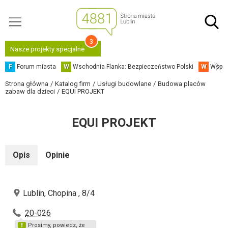
3
Nasze projekty specjalne
F
Forum miasta
W
Wschodnia Flanka: Bezpieczeństwo Polski
W
Współ
Strona główna
Katalog firm
Usługi budowlane
Budowa placów
zabaw dla dzieci
EQUI PROJEKT
EQUI PROJEKT
Opis
Opinie
Lublin, Chopina , 8/4
20-026
Prosimy, powiedz, że