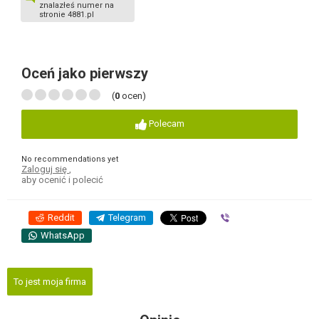
znalazłeś numer na
stronie 4881.pl
Oceń jako pierwszy
(
0
ocen)
Polecam
No recommendations yet
Zaloguj się
,
aby ocenić i polecić
Reddit
Telegram
Viber
WhatsApp
To jest moja firma