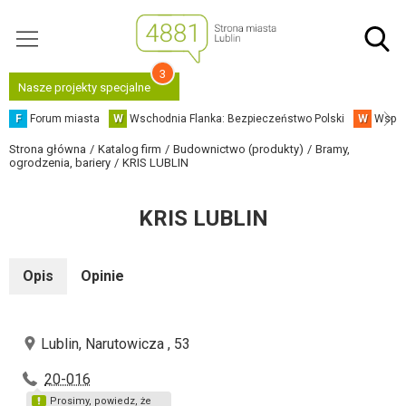
3
Nasze projekty specjalne
F
Forum miasta
W
Wschodnia Flanka: Bezpieczeństwo Polski
W
Współ
Strona główna
Katalog firm
Budownictwo (produkty)
Bramy,
ogrodzenia, bariery
KRIS LUBLIN
KRIS LUBLIN
Opis
Opinie
Lublin, Narutowicza , 53
20-016
Prosimy, powiedz, że