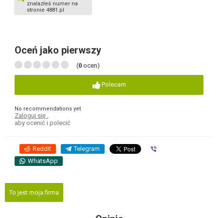
znalazłeś numer na
stronie 4881.pl
Oceń jako pierwszy
(
0
ocen)
Polecam
No recommendations yet
Zaloguj się
,
aby ocenić i polecić
Reddit
Telegram
Viber
WhatsApp
To jest moja firma