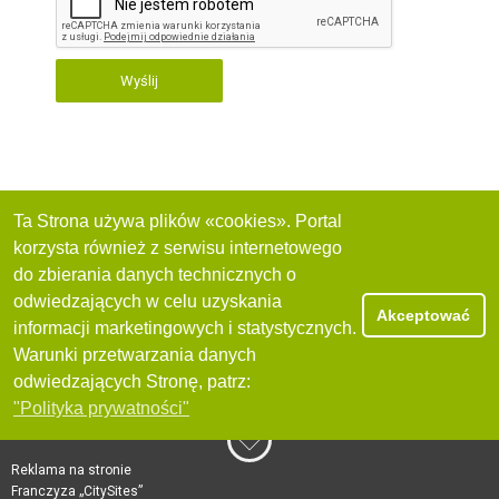
Wyślij
Ta Strona używa plików «cookies». Portal
korzysta również z serwisu internetowego
do zbierania danych technicznych o
odwiedzających w celu uzyskania
Akceptować
informacji marketingowych i statystycznych.
Warunki przetwarzania danych
odwiedzających Stronę, patrz:
"Polityka prywatności"
Reklama na stronie
Franczyza „CitySites”