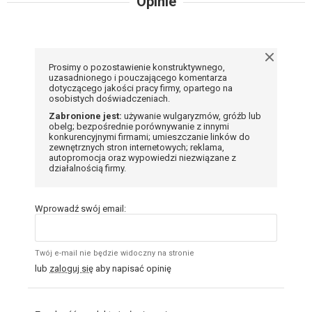
Opinie
Prosimy o pozostawienie konstruktywnego,
uzasadnionego i pouczającego komentarza
dotyczącego jakości pracy firmy, opartego na
osobistych doświadczeniach.
Zabronione jest:
używanie wulgaryzmów, gróźb lub
obelg; bezpośrednie porównywanie z innymi
konkurencyjnymi firmami; umieszczanie linków do
zewnętrznych stron internetowych; reklama,
autopromocja oraz wypowiedzi niezwiązane z
działalnością firmy.
Wprowadź swój email:
Twój e-mail nie będzie widoczny na stronie
lub
zaloguj się
aby napisać opinię