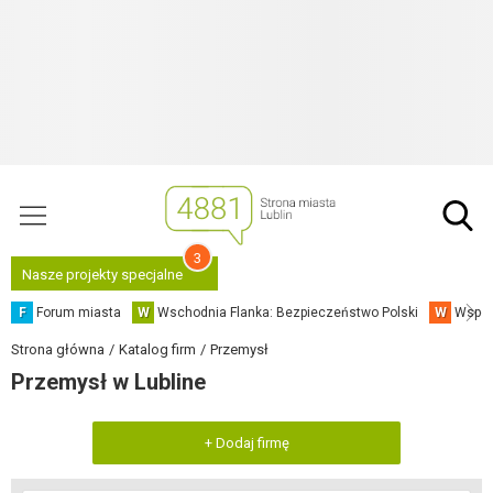
3
Nasze projekty specjalne
F
Forum miasta
W
Wschodnia Flanka: Bezpieczeństwo Polski
W
Współ
Strona główna
Katalog firm
Przemysł
Przemysł w Lubline
+ Dodaj firmę