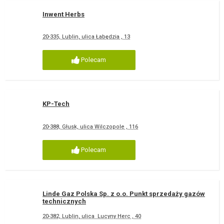
Inwent Herbs
20-335, Lublin, ulica Łabędzia , 13
Polecam
KP-Tech
20-388, Głusk, ulica Wilczopole , 116
Polecam
Linde Gaz Polska Sp. z o.o. Punkt sprzedaży gazów
technicznych
20-382, Lublin, ulica Lucyny Herc , 40