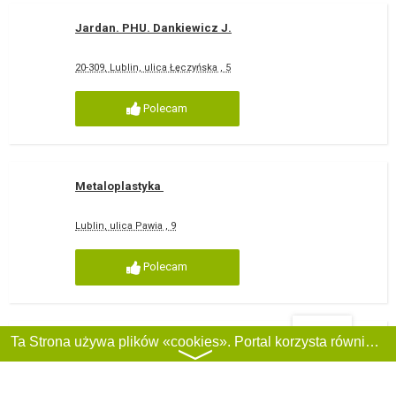
Jardan. PHU. Dankiewicz J.
20-309, Lublin, ulica Łęczyńska , 5
Polecam
Metaloplastyka
Lublin, ulica Pawia , 9
Polecam
Filtry
Ta Strona używa plików «cookies». Portal korzysta również z serwisu internetowego do zbierania danych technicznych o odwiedzających w celu uzyskania informacji marketingowych i statystycznych. Warunki przetwarzania danych odwiedzających Stronę, patrz:
PUH BIEWO ANNA MALESZYK
〉
Lublin, Magierskiego , 9