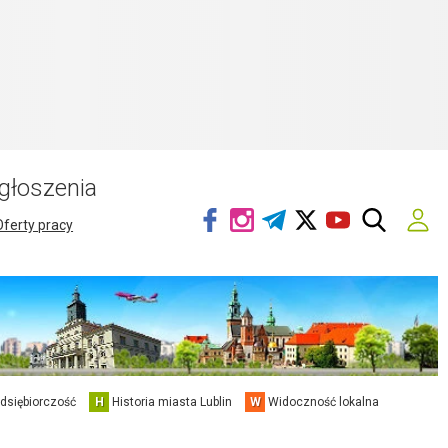
głoszenia
Oferty pracy
edsiębiorczość
H
Historia miasta Lublin
W
Widoczność lokalna