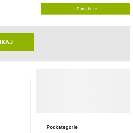
+ Dodaj firmę
UKAJ
Podkategorie