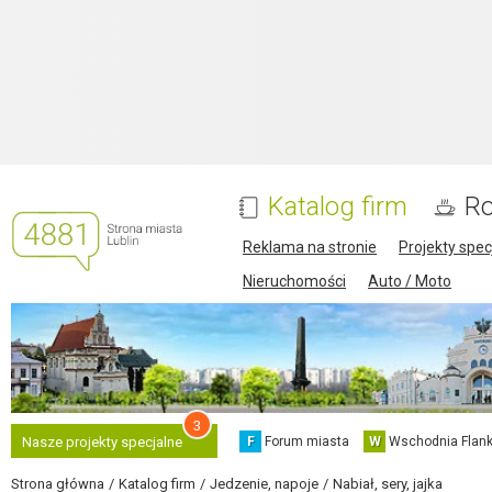
Katalog firm
Ro
Reklama na stronie
Projekty spec
Nieruchomości
Auto / Moto
3
F
Forum miasta
W
Wschodnia Flank
Nasze projekty specjalne
Strona główna
Katalog firm
Jedzenie, napoje
Nabiał, sery, jajka