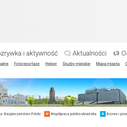
zrywka i aktywność
Aktualności
O
jalne
Fotoreportaże
Helper
Służby miejskie
Mapa miasta
a: Bezpieczeństwo Polski
W
Współpraca polsko-ukraińska
B
Biznes i prz