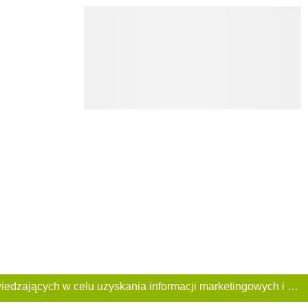
Ta Strona używa plików «cookies». Portal korzysta również z serwisu internetowego do zbierania danych technicznych o odwiedzających w celu uzyskania informacji marketingowych i statystycznych. Warunki przetwarzania danych odwiedzających Stronę, patrz: