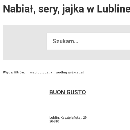
Nabiał, sery, jajka w Lublin
Więcej filtrów:
według oceny
według wyświetleń
BUON GUSTO
Lublin, Kasztelańska , 29
20-810