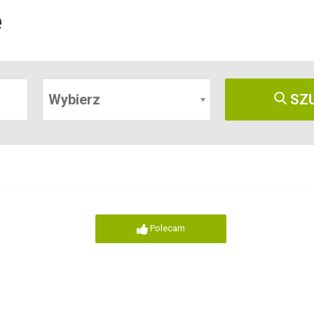
e
Wybierz
SZ
Polecam