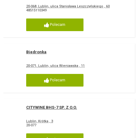
20-068, Lublin, ulica Stanisława Leszczyńskiego , 60
48515110349
Polecam
Biedronka
20-071, Lublin, ulica Wieniawska , 11
Polecam
CITYWINE BHS-7 SP. Z O.O.
Lublin, Krótka , 3
20-077