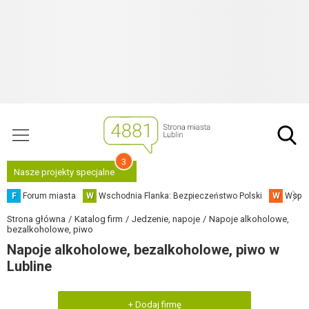
3
Nasze projekty specjalne
F
Forum miasta
W
Wschodnia Flanka: Bezpieczeństwo Polski
W
Współ
Strona główna
Katalog firm
Jedzenie, napoje
Napoje alkoholowe,
bezalkoholowe, piwo
Napoje alkoholowe, bezalkoholowe, piwo w
Lubline
+ Dodaj firmę