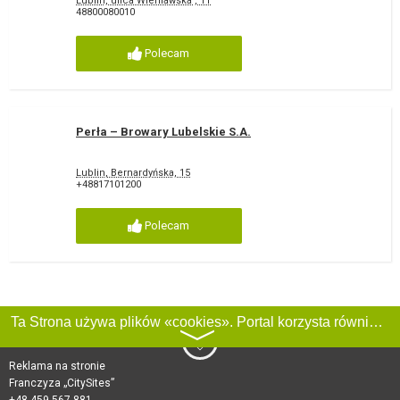
Lublin, ulica Wieniawska , 11
48800080010
Polecam
Perła – Browary Lubelskie S.A.
Lublin, Bernardyńska, 15
+48817101200
Polecam
Ta Strona używa plików «cookies». Portal korzysta również z serwisu internetowego do zbierania danych technicznych o odwiedzających w celu uzyskania informacji marketingowych i statystycznych. Warunki przetwarzania danych odwiedzających Stronę, patrz:
〉
Reklama na stronie
Franczyza „CitySites”