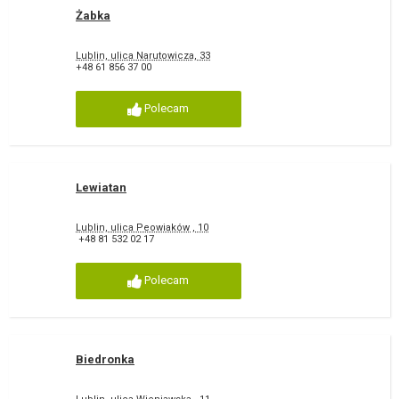
Żabka
Lublin, ulica Narutowicza, 33
+48 61 856 37 00
Polecam
Lewiatan
Lublin, ulica Peowiaków , 10
+48 81 532 02 17
Polecam
Biedronka