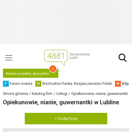
3
Nasze projekty specjalne
F
Forum miasta
W
Wschodnia Flanka: Bezpieczeństwo Polski
W
Współ
Strona główna
Katalog firm
Usługi
Opiekunowie, nianie, guwernantki
Opiekunowie, nianie, guwernantki w Lubline
+ Dodaj firmę