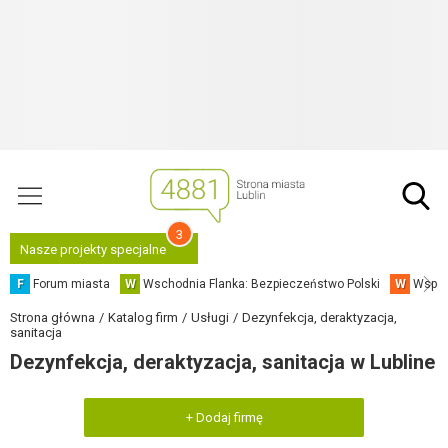
3
Nasze projekty specjalne
F
Forum miasta
W
Wschodnia Flanka: Bezpieczeństwo Polski
W
Współ
Strona główna
Katalog firm
Usługi
Dezynfekcja, deraktyzacja,
sanitacja
Dezynfekcja, deraktyzacja, sanitacja w Lubline
+ Dodaj firmę