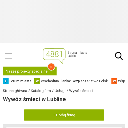
3
Nasze projekty specjalne
F
Forum miasta
W
Wschodnia Flanka: Bezpieczeństwo Polski
W
Współ
Strona główna
Katalog firm
Usługi
Wywóz śmieci
Wywóz śmieci w Lubline
+ Dodaj firmę