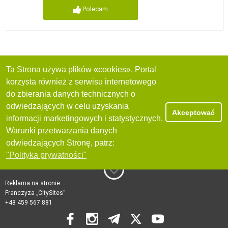
Polecam
Ta Strona używa plików «cookies». Portal
korzysta również z serwisu internetowego
do zbierania danych technicznych o
odwiedzających w celu uzyskania
Akceptować
informacji marketingowych i statystycznych.
Warunki przetwarzania danych
odwiedzających Stronę, patrz:
"Polityka prywatności"
Reklama na stronie
Franczyza „CitySites”
+48 459 567 881