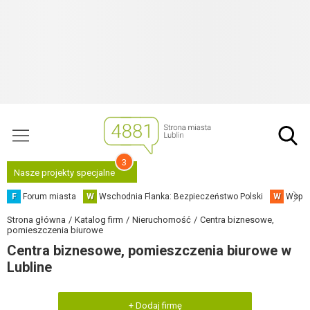
3
Nasze projekty specjalne
F
Forum miasta
W
Wschodnia Flanka: Bezpieczeństwo Polski
W
Współ
Strona główna
Katalog firm
Nieruchomość
Centra biznesowe,
pomieszczenia biurowe
Centra biznesowe, pomieszczenia biurowe w
Lubline
+ Dodaj firmę