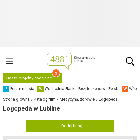
3
Nasze projekty specjalne
F
Forum miasta
W
Wschodnia Flanka: Bezpieczeństwo Polski
W
Współ
Strona główna
Katalog firm
Medycyna, zdrowie
Logopeda
Logopeda w Lubline
+ Dodaj firmę