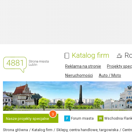
Katalog firm
Ro
Reklama na stronie
Projekty spec
Nieruchomości
Auto / Moto
3
F
Forum miasta
W
Wschodnia Flank
Nasze projekty specjalne
Strona główna
Katalog firm
Sklepy, centra handlowe, targowiska
Centr