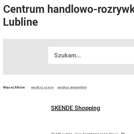
Centrum handlowo-rozrywk
Lubline
Więcej filtrów:
według oceny
według wyświetleń
SKENDE Shopping