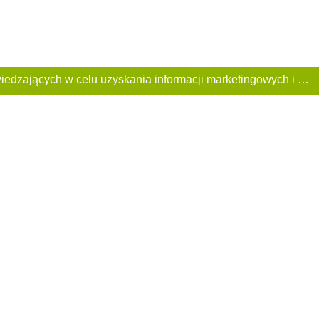
Ta Strona używa plików «cookies». Portal korzysta również z serwisu internetowego do zbierania danych technicznych o odwiedzających w celu uzyskania informacji marketingowych i statystycznych. Warunki przetwarzania danych odwiedzających Stronę, patrz: