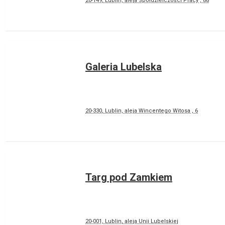
20-149, Lublin, aleja Spółdzielczości Pracy , 88
Galeria Lubelska
20-330, Lublin, aleja Wincentego Witosa , 6
Targ pod Zamkiem
20-001, Lublin, aleja Unii Lubelskiej