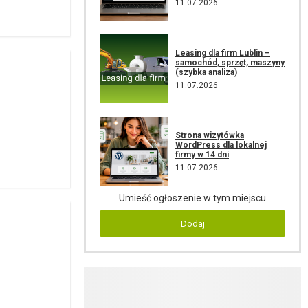
11.07.2026
Leasing dla firm Lublin –
samochód, sprzęt, maszyny
(szybka analiza)
11.07.2026
Strona wizytówka
WordPress dla lokalnej
firmy w 14 dni
11.07.2026
Umieść ogłoszenie w tym miejscu
Dodaj