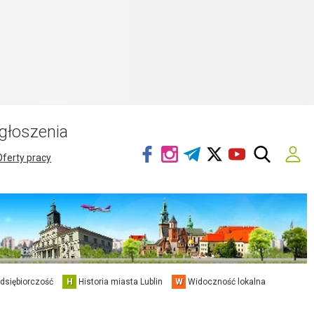
głoszenia
Oferty pracy
edsiębiorczość
H
Historia miasta Lublin
W
Widoczność lokalna