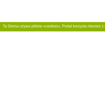
Dołącz do nas :
Reklama na stronie
Franczyza „CitySites”
+48 459 567 881
Autorzy projektu
inform@4881.pl
Polityka prywatnoś
+48 459 567 881