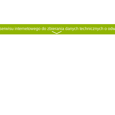
〉
ci
Regulamin
Classified rules