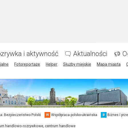
zrywka i aktywność
Aktualności
O
jalne
Fotoreportaże
Helper
Służby miejskie
Mapa miasta
a: Bezpieczeństwo Polski
W
Współpraca polsko-ukraińska
B
Biznes i prz
um handlowo-rozrywkowe, centrum handlowe