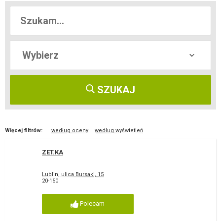
SZUKAJ
Więcej filtrów:
według oceny
według wyświetleń
ZET.KA
Lublin, ulica Bursaki, 15
20-150
Polecam