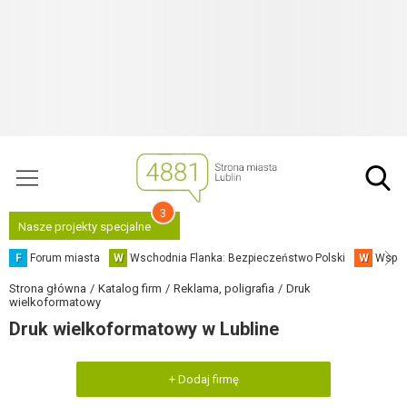
3
Nasze projekty specjalne
F
Forum miasta
W
Wschodnia Flanka: Bezpieczeństwo Polski
W
Współ
Strona główna
Katalog firm
Reklama, poligrafia
Druk
wielkoformatowy
Druk wielkoformatowy w Lubline
+ Dodaj firmę