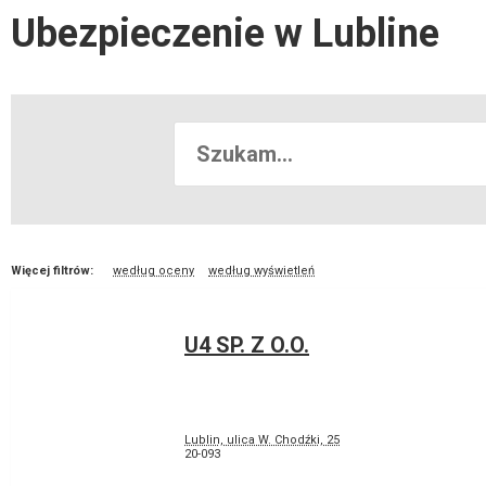
Ubezpieczenie w Lubline
Więcej filtrów:
według oceny
według wyświetleń
U4 SP. Z O.O.
Lublin, ulica W. Chodźki, 25
20-093