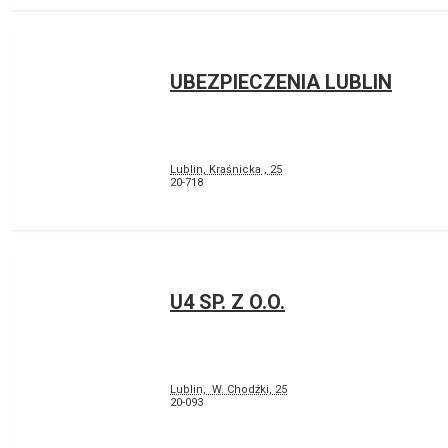
UBEZPIECZENIA LUBLIN
Lublin, Kraśnicka , 25
20-718
U4 SP. Z O.O.
Lublin, W. Chodźki, 25
20-093