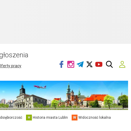
głoszenia
Oferty pracy
edsiębiorczość
H
Historia miasta Lublin
W
Widoczność lokalna