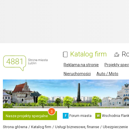
Katalog firm
Ro
Reklama na stronie
Projekty spec
Nieruchomości
Auto / Moto
3
F
Forum miasta
W
Wschodnia Flank
Nasze projekty specjalne
Strona główna
Katalog firm
Usługi biznesowe, finanse
Ubezpieczenie