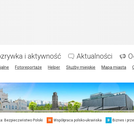
zrywka i aktywność
Aktualności
O
jalne
Fotoreportaże
Helper
Służby miejskie
Mapa miasta
a: Bezpieczeństwo Polski
W
Współpraca polsko-ukraińska
B
Biznes i prz