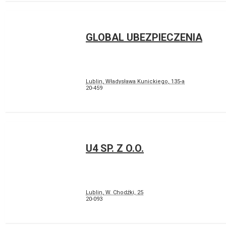
GLOBAL UBEZPIECZENIA
Lublin, Władysława Kunickiego, 135-a
20-459
U4 SP. Z O.O.
Lublin, W. Chodźki, 25
20-093