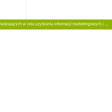
Ta Strona używa plików «cookies». Portal korzysta również z serwisu internetowego do zbierania danych technicznych o odwiedzających w celu uzyskania informacji marketingowych i statystycznych. Warunki przetwarzania danych odwiedzających Stronę, patrz: