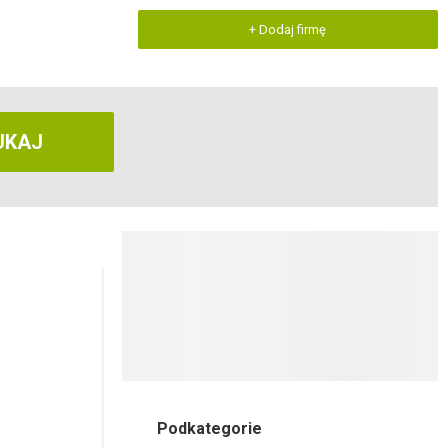
+ Dodaj firmę
UKAJ
Podkategorie