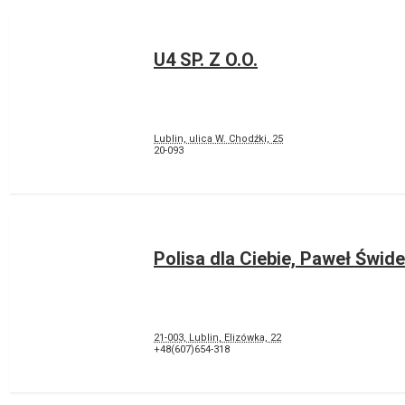
U4 SP. Z O.O.
Lublin, ulica W. Chodźki, 25
20-093
Polisa dla Ciebie, Paweł Świde
21-003, Lublin, Elizówka, 22
+48(607)654-318