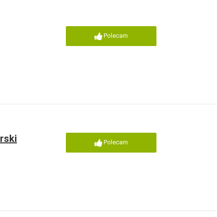
Polecam
rski
Polecam