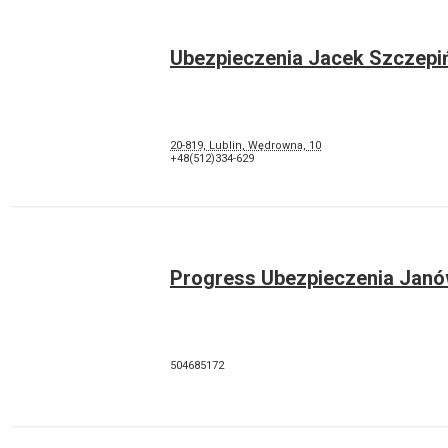
Ubezpieczenia Jacek Szczepi
20-819, Lublin, Wędrowna, 10
+48(512)334-629
Progress Ubezpieczenia Janó
504685172