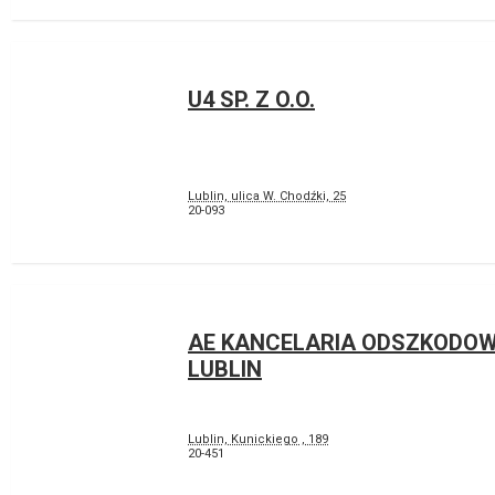
U4 SP. Z O.O.
Lublin, ulica W. Chodźki, 25
20-093
AE KANCELARIA ODSZKOD
LUBLIN
Lublin, Kunickiego , 189
20-451