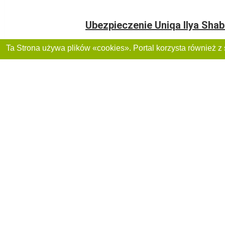
Ubezpieczenie Uniqa Ilya Shab
Dołącz do nas :
Reklama na stronie
Franczyza „CitySites”
+48 459 567 881
Autorzy projektu
inform@4881.pl
Polityka prywatnoś
+48 459 567 881