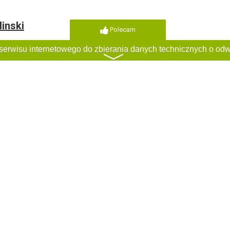
linski
Polecam
〉
ci
Regulamin
Classified rules