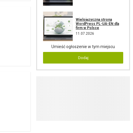
Wielojęzyczna strona
WordPress PL-UA-EN dla
firm w Polsce
11.07.2026
Umieść ogłoszenie w tym miejscu
Dodaj