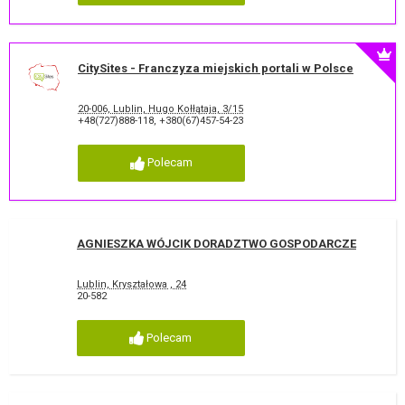
CitySites - Franczyza miejskich portali w Polsce
20-006, Lublin, Hugo Kołłątaja, 3/15
+48(727)888-118
,
+380(67)457-54-23
Polecam
AGNIESZKA WÓJCIK DORADZTWO GOSPODARCZE
Lublin, Kryształowa , 24
20-582
Polecam