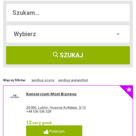
SZUKAJ
Więcej filtrów:
według oceny
według wyświetleń
Konsorcjum Most Biznesu
20-006, Lublin, Hugona Kołłątaja, 3/15
+48 536 536 528
12
very good
Polecam