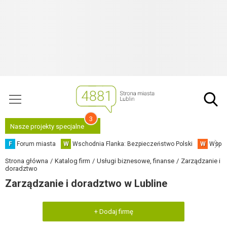
3
Nasze projekty specjalne
F
Forum miasta
W
Wschodnia Flanka: Bezpieczeństwo Polski
W
Współ
Strona główna
Katalog firm
Usługi biznesowe, finanse
Zarządzanie i
doradztwo
Zarządzanie i doradztwo w Lubline
+ Dodaj firmę