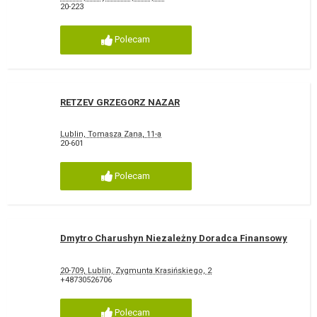
20-223
Polecam
RETZEV GRZEGORZ NAZAR
Lublin, Tomasza Zana, 11-a
20-601
Polecam
Dmytro Charushyn Niezależny Doradca Finansowy
20-709, Lublin, Zygmunta Krasińskiego, 2
+48730526706
Polecam