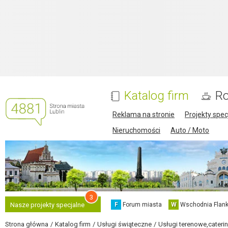
Katalog firm
Ro
Reklama na stronie
Projekty spec
Nieruchomości
Auto / Moto
3
F
Forum miasta
W
Wschodnia Flank
Nasze projekty specjalne
Strona główna
Katalog firm
Usługi świąteczne
Usługi terenowe,cateri