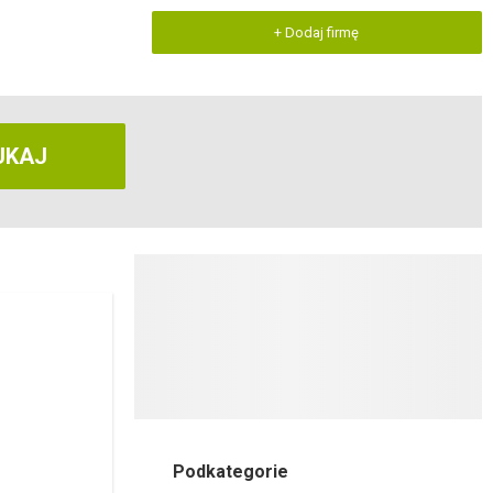
+ Dodaj firmę
UKAJ
Podkategorie