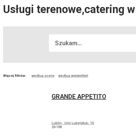
Usługi terenowe,catering w
Więcej filtrów:
według oceny
według wyświetleń
GRANDE APPETITO
Lublin, Unii Lubelskiej, 10
20-108