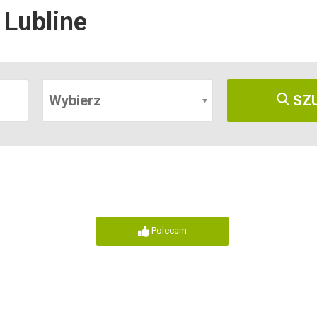
 Lubline
Wybierz
SZ
Polecam