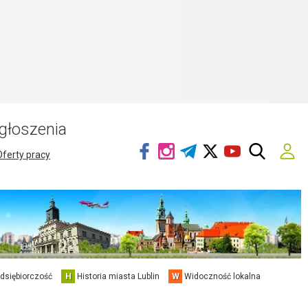
głoszenia
Oferty pracy
edsiębiorczość
H
Historia miasta Lublin
W
Widoczność lokalna