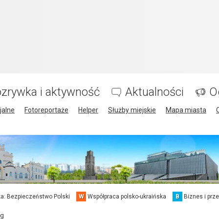
zrywka i aktywność
Aktualności
O
jalne
Fotoreportaże
Helper
Służby miejskie
Mapa miasta
a: Bezpieczeństwo Polski
W
Współpraca polsko-ukraińska
B
Biznes i prz
ng