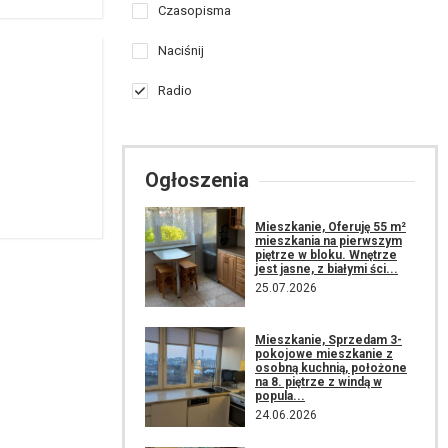
Czasopisma
Naciśnij
Radio
Ogłoszenia
Mieszkanie, Oferuję 55 m²
mieszkania na pierwszym
piętrze w bloku. Wnętrze
jest jasne, z białymi ści...
25.07.2026
Mieszkanie, Sprzedam 3-
pokojowe mieszkanie z
osobną kuchnią, położone
na 8. piętrze z windą w
popula...
24.06.2026