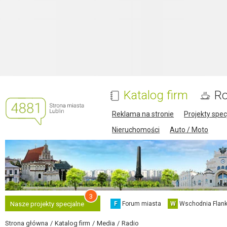
Katalog firm
Ro
Reklama na stronie
Projekty spec
Nieruchomości
Auto / Moto
3
F
Forum miasta
W
Wschodnia Flank
Nasze projekty specjalne
Strona główna
Katalog firm
Media
Radio