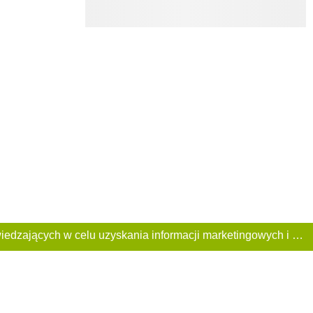
Ta Strona używa plików «cookies». Portal korzysta również z serwisu internetowego do zbierania danych technicznych o odwiedzających w celu uzyskania informacji marketingowych i statystycznych. Warunki przetwarzania danych odwiedzających Stronę, patrz: