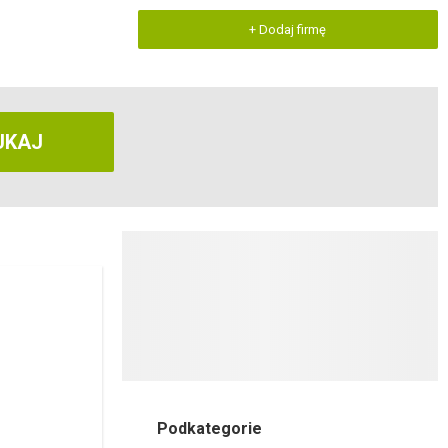
+ Dodaj firmę
UKAJ
Podkategorie