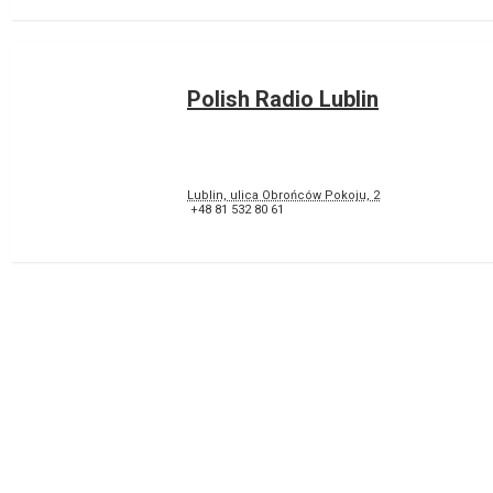
Polish Radio Lublin
Lublin, ulica Obrońców Pokoju, 2
+48 81 532 80 61