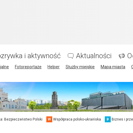
zrywka i aktywność
Aktualności
O
jalne
Fotoreportaże
Helper
Służby miejskie
Mapa miasta
a: Bezpieczeństwo Polski
W
Współpraca polsko-ukraińska
B
Biznes i prz