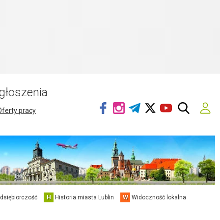
głoszenia
Oferty pracy
edsiębiorczość
H
Historia miasta Lublin
W
Widoczność lokalna