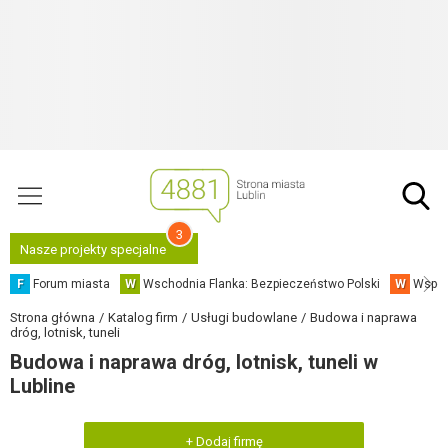
3
Nasze projekty specjalne
F
Forum miasta
W
Wschodnia Flanka: Bezpieczeństwo Polski
W
Współ
Strona główna
Katalog firm
Usługi budowlane
Budowa i naprawa
dróg, lotnisk, tuneli
Budowa i naprawa dróg, lotnisk, tuneli w
Lubline
+ Dodaj firmę