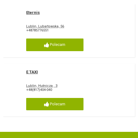
Eternis
Lublin, Lubartowska, 56
+48785776551
Polecam
E TAXI
Lublin, Hutnicza , 3
+48(817)404-040
Polecam