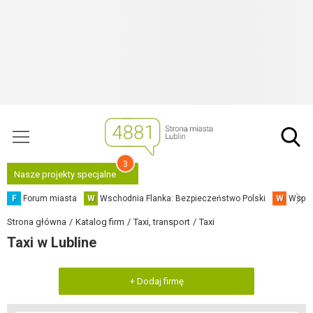
3
Nasze projekty specjalne
F
Forum miasta
W
Wschodnia Flanka: Bezpieczeństwo Polski
W
Współ
Strona główna
Katalog firm
Taxi, transport
Taxi
Taxi w Lubline
+ Dodaj firmę