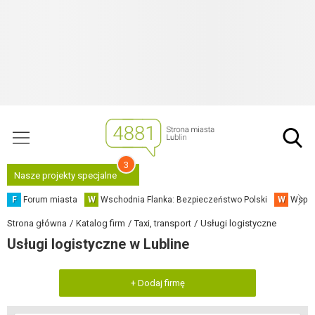
3
Nasze projekty specjalne
F
Forum miasta
W
Wschodnia Flanka: Bezpieczeństwo Polski
W
Współ
Strona główna
Katalog firm
Taxi, transport
Usługi logistyczne
Usługi logistyczne w Lubline
+ Dodaj firmę