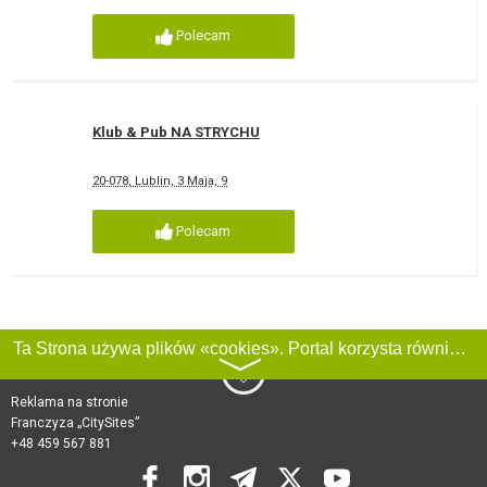
Polecam
Klub & Pub NA STRYCHU
20-078, Lublin, 3 Maja, 9
Polecam
Ta Strona używa plików «cookies». Portal korzysta również z serwisu internetowego do zbierania danych technicznych o odwiedzających w celu uzyskania informacji marketingowych i statystycznych. Warunki przetwarzania danych odwiedzających Stronę, patrz:
〉
Reklama na stronie
Franczyza „CitySites”
+48 459 567 881