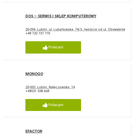
DOS – SERWIS I SKLEP KOMPUTEROWY
20-094, Lublin, ul. Lubartowska, 74/5, (wejście od ul. Obywatelskiej)
+48 720 737 770
Polecam
MONOGO
20-002, Lublin, Nałęczowska, 14
+48531 338 668
Polecam
EFACTOR