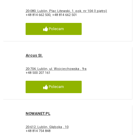
20-080, Lublin, Plac Litewski, 1, pok. nr 104 (I piętro)
+48 814 662 500
,
+48 814 662 501
Polecam
Arcus SI.
20-704, Lublin, ul. Wojciechowska , 9-a
+48 500 207 161
Polecam
NOWANET.PL
20-612, Lublin, Głęboka , 10
+48 814 754 848