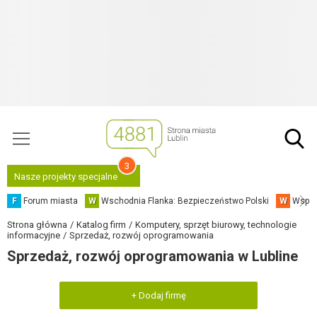
3
Nasze projekty specjalne
F
Forum miasta
W
Wschodnia Flanka: Bezpieczeństwo Polski
W
Współ
Strona główna
Katalog firm
Komputery, sprzęt biurowy, technologie
informacyjne
Sprzedaż, rozwój oprogramowania
Sprzedaż, rozwój oprogramowania w Lubline
+ Dodaj firmę