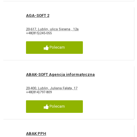
AGA-SOFT 2
20-617, Lublin, ulica Siewna , 12a
+48(815)245-055
Polecam
ABAK-SOFT Agencja informatyczna
20-400, Lublin, Juliana Fałata, 17
+48(814)797-809
Polecam
ABAK PPH