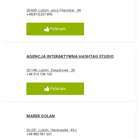
20-609, Lublin, ulica Filaretów , 44
+48(815)257-895
Polecam
AGENCJA INTERAKTYWNA HASHTAG STUDIO
20-148, Lublin, Związkowa , 26
+48 514 108 100
Polecam
MAREK GOLAN
20-231, Lublin, Hajdowska, 43-c
+48 883 961 651