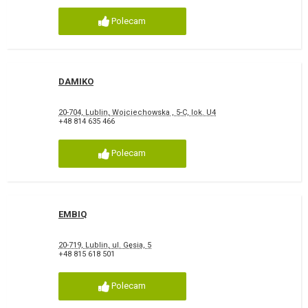
Polecam
DAMIKO
20-704, Lublin, Wojciechowska , 5-C, lok. U4
+48 814 635 466
Polecam
EMBIQ
20-719, Lublin, ul. Gęsia, 5
+48 815 618 501
Polecam