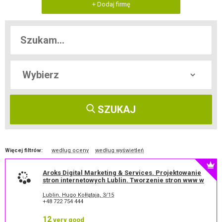
+ Dodaj firmę
SZUKAJ
Więcej filtrów:
według oceny
według wyświetleń
Aroks Digital Marketing & Services. Projektowanie
stron internetowych Lublin. Tworzenie stron www w
Lublinie. Tworzenie wielojęzycznych stron
internetowych na WordPress
Lublin, Hugo Kołłątaja, 3/15
+48 722 754 444
12
very good