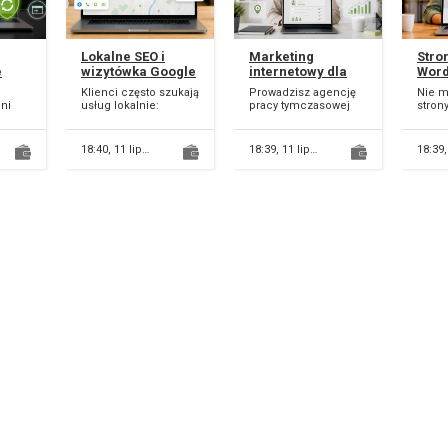
Lokalne SEO i
Marketing
Stro
e
wizytówka Google
internetowy dla
Word
dla firm z Lublina
agencji pracy i
lokal
Klienci często szukają
Prowadzisz agencję
Nie m
rekrutacji
dni
dni
usług lokalnie:
pracy tymczasowej
stron
ny
wpisują w Google
lub rekrutacyjną i
obecn
u albo
nazwę usługi i miasto,
szukasz więcej
wyglą
acisz
np. “fryzjer Lublin”,...
zgłoszeń od
nie 
18:40,
11 lipca
18:39,
11 lipca
18:39
kandydatów? Po...
zdoby