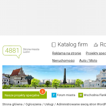
Katalog firm
Ro
Reklama na stronie
Projekty spec
Nieruchomości
Auto / Moto
3
F
Forum miasta
W
Wschodnia Flank
Nasze projekty specjalne
Strona główna
Ogłoszenia
Usługi
Administrowanie siecią stron Word