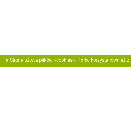
Dołącz do nas :
Reklama na stronie
Franczyza „CitySites”
+48 459 567 881
Autorzy projektu