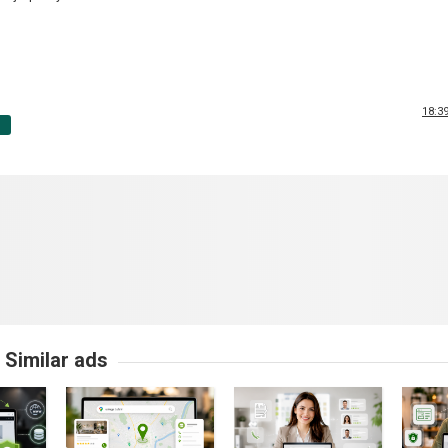
18:39
p
Similar ads