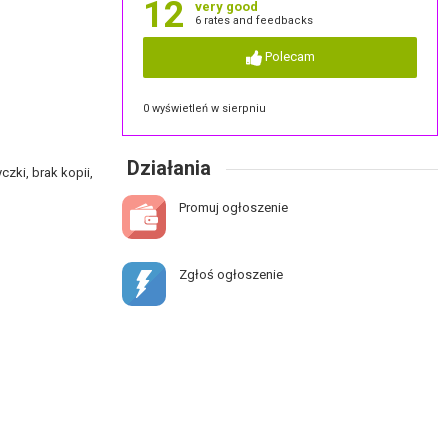
12
very good
6 rates and feedbacks
Polecam
0 wyświetleń w sierpniu
Działania
czki, brak kopii,
Promuj ogłoszenie
Zgłoś ogłoszenie