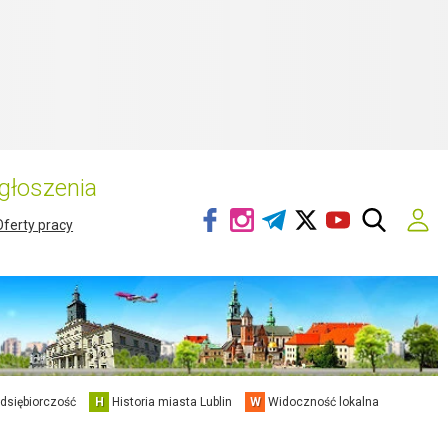
głoszenia
Oferty pracy
edsiębiorczość
H
Historia miasta Lublin
W
Widoczność lokalna