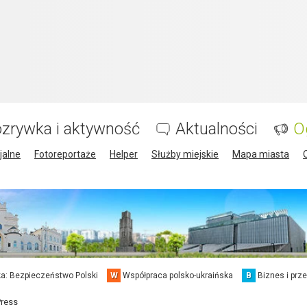
zrywka i aktywność
Aktualności
O
jalne
Fotoreportaże
Helper
Służby miejskie
Mapa miasta
a: Bezpieczeństwo Polski
W
Współpraca polsko-ukraińska
B
Biznes i prz
Press