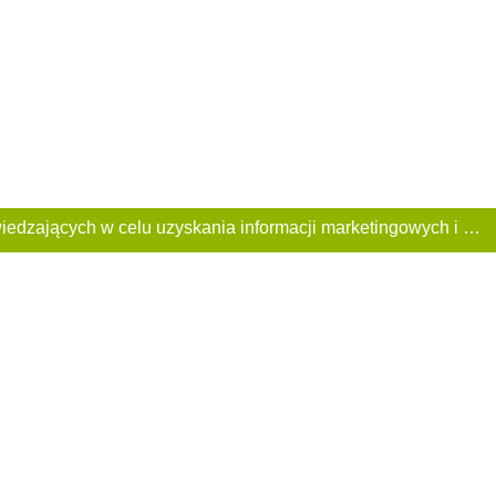
Ta Strona używa plików «cookies». Portal korzysta również z serwisu internetowego do zbierania danych technicznych o odwiedzających w celu uzyskania informacji marketingowych i statystycznych. Warunki przetwarzania danych odwiedzających Stronę, patrz: