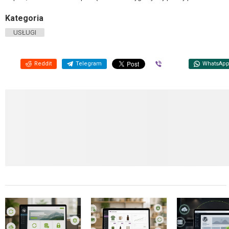
Kategoria
USŁUGI
Reddit
Telegram
Viber
WhatsAp