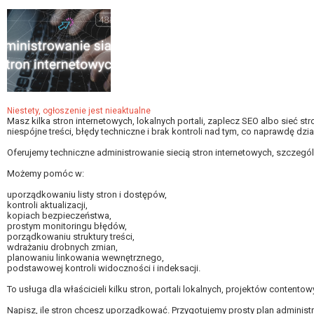
Niestety, ogłoszenie jest nieaktualne
Masz kilka stron internetowych, lokalnych portali, zaplecz SEO albo sieć str
niespójne treści, błędy techniczne i brak kontroli nad tym, co naprawdę dzia
Oferujemy techniczne administrowanie siecią stron internetowych, szczegó
Możemy pomóc w:
uporządkowaniu listy stron i dostępów,
kontroli aktualizacji,
kopiach bezpieczeństwa,
prostym monitoringu błędów,
porządkowaniu struktury treści,
wdrażaniu drobnych zmian,
planowaniu linkowania wewnętrznego,
podstawowej kontroli widoczności i indeksacji.
To usługa dla właścicieli kilku stron, portali lokalnych, projektów contentowy
Napisz, ile stron chcesz uporządkować. Przygotujemy prosty plan administrac