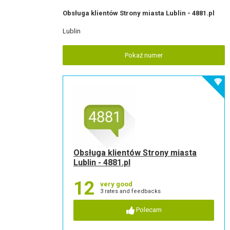
Obsługa klientów Strony miasta Lublin - 4881.pl
Lublin
Pokaż numer
Obsługa klientów Strony miasta
Lublin - 4881.pl
12
very good
3 rates and feedbacks
Polecam