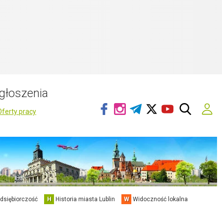
głoszenia
Oferty pracy
edsiębiorczość
H
Historia miasta Lublin
W
Widoczność lokalna