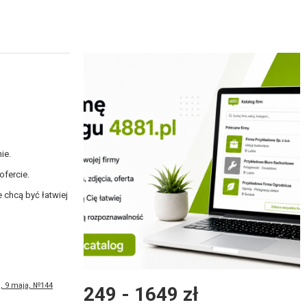
ie.
ofercie.
 chcą być łatwiej
1, 9 maja, №144
249 - 1649 zł