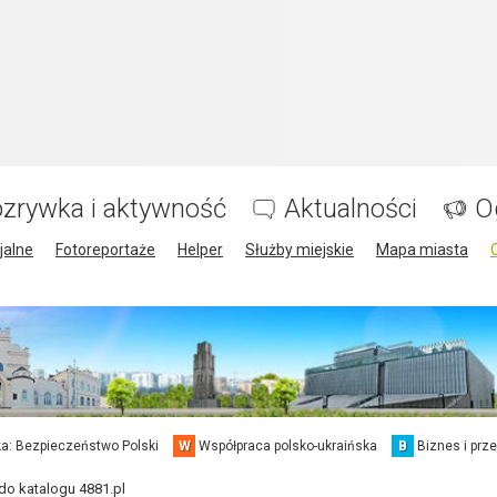
zrywka i aktywność
Aktualności
O
jalne
Fotoreportaże
Helper
Służby miejskie
Mapa miasta
a: Bezpieczeństwo Polski
W
Współpraca polsko-ukraińska
B
Biznes i prz
do katalogu 4881.pl