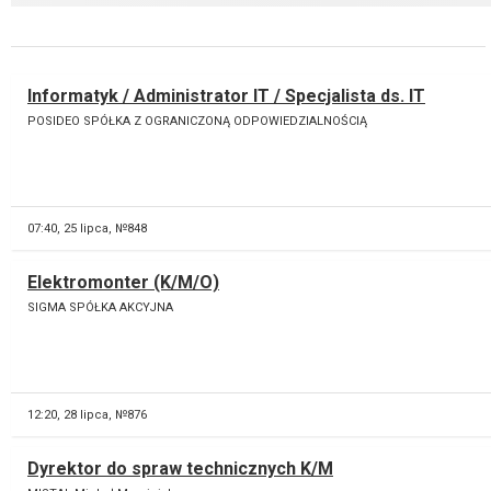
Informatyk / Administrator IT / Specjalista ds. IT
POSIDEO SPÓŁKA Z OGRANICZONĄ ODPOWIEDZIALNOŚCIĄ
07:40,
25 lipca, №848
Elektromonter (K/M/O)
SIGMA SPÓŁKA AKCYJNA
12:20,
28 lipca, №876
Dyrektor do spraw technicznych K/M