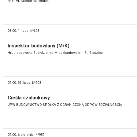
MISTAL Michał Marciniak
08:00,
1 lipca, №608
Inspektor budowlany (M/K)
Hrubieszowska Spółdzielnia Mieszkaniowa im. St. Staszica
07:00,
31 lipca, №903
Cieśla szalunkowy
JPW BUDOWNICTWO SPÓŁKA Z OGRANICZONĄ ODPOWIEDZIALNOŚCIĄ
07:00,
6 sierpnia, №957