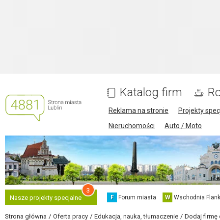
Katalog firm
Ro
Reklama na stronie
Projekty spec
Nieruchomości
Auto / Moto
3
F
Forum miasta
W
Wschodnia Flank
Nasze projekty specjalne
Strona główna
Oferta pracy
Edukacja, nauka, tłumaczenie
Dodaj firmę 